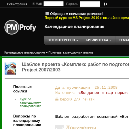
E-Mail
Пароль
Регистрация
!!!! Обращаем внимание регионов!
Первый курс по MS Project 2010 в он-лайн форм
Календарное планирование
ЭТО ИНТЕРЕСНО
БИБЛИОТЕКА
ТЕМА
Календарное планирование
»
Примеры календарных планов
Шаблон проекта «Комплекс работ по подготов
Project 2007/2003
Полезные
Дата публикации: 25.11.2008
ссылки
Источник:
«Богданов и партнеры»:
Курс по
Версия для печати
календарному
планированию
Вопросы по
Шаблон разработан компанией «Бог
календарному
планированию