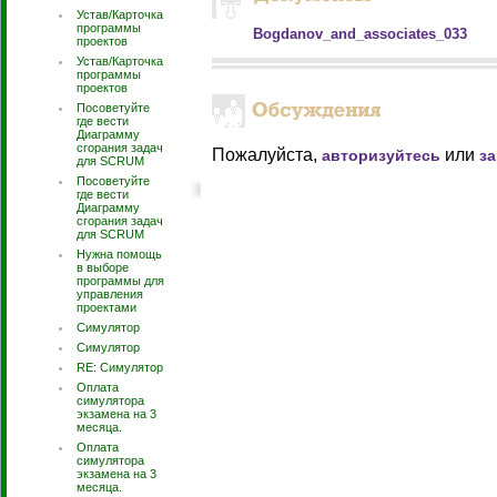
Устав/Карточка
программы
Bogdanov_and_associates_033
проектов
Устав/Карточка
программы
проектов
Посоветуйте
где вести
Диаграмму
сгорания задач
Пожалуйста,
или
авторизуйтесь
з
для SCRUM
Посоветуйте
где вести
Диаграмму
сгорания задач
для SCRUM
Нужна помощь
в выборе
программы для
управления
проектами
Симулятор
Симулятор
RE: Симулятор
Оплата
симулятора
экзамена на 3
месяца.
Оплата
симулятора
экзамена на 3
месяца.