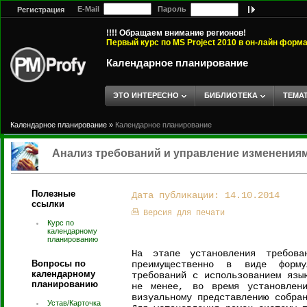
E-Mail
Пароль
Регистрация
!!!! Обращаем внимание регионов!
Первый курс по MS Project 2010 в он-лайн форм
Календарное планирование
ЭТО ИНТЕРЕСНО
БИБЛИОТЕКА
ТЕМА
Календарное планирование
»
Календарное планирование
Анализ требований и управление изменения
Полезные
Дата публикации: 14.10.2014
ссылки
Версия для печати
Курс по
календарному
планированию
На этапе установления требова
Вопросы по
преимущественно в виде форму
календарному
требований с использованием язы
планированию
не менее, во время установлени
визуальному представлению собра
Устав/Карточка