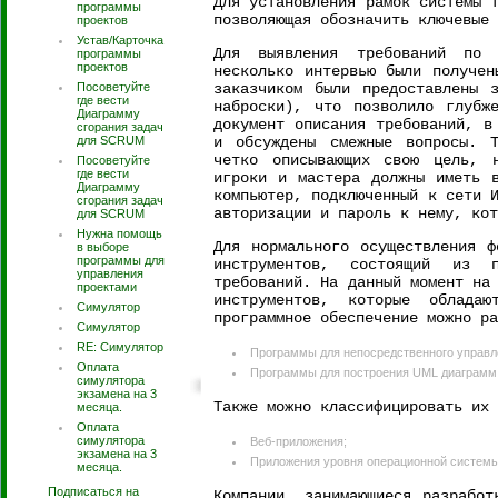
Для установления рамок системы 
программы
позволяющая обозначить ключевые 
проектов
Устав/Карточка
Для выявления требований по 
программы
проектов
несколько интервью были получен
Посоветуйте
заказчиком были предоставлены 
где вести
наброски), что позволило глубж
Диаграмму
документ описания требований, в
сгорания задач
для SCRUM
и обсуждены смежные вопросы. Т
четко описывающих свою цель, 
Посоветуйте
где вести
игроки и мастера должны иметь 
Диаграмму
компьютер, подключенный к сети 
сгорания задач
авторизации и пароль к нему, кот
для SCRUM
Нужна помощь
Для нормального осуществления ф
в выборе
программы для
инструментов, состоящий из п
управления
требований. На данный момент на
проектами
инструментов, которые облада
Симулятор
программное обеспечение можно ра
Симулятор
RE: Симулятор
Программы для непосредственного управле
Оплата
Программы для построения UML диаграмм, 
симулятора
экзамена на 3
Также можно классифицировать их 
месяца.
Оплата
симулятора
Веб-приложения;
экзамена на 3
Приложения уровня операционной системы
месяца.
Подписаться на
Компании, занимающиеся разработ