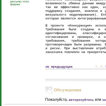
рассылку этого
возможность обмена данным между
форума
так же эффективно как один, хо
поддержку создания, анализа и 
визуального моделирования). E
которая является интегрированным
В проекте «Конкуренция» испол
Требования были созданы и в
идентифицированы, классифици
согласования и проверки, в х
требования, требования кото
противоречащие были разрешены. 
и риски. При выставлении атриб
заказчика повлияло на приоритеты
предыдущая
1
.
2
.
Пожалуйста,
или
авторизуйтесь
з