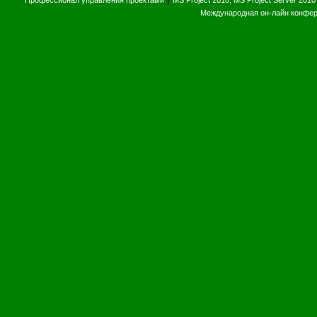
Профессионал управления проектами
MS Project 2010, MS Project Server 2010
Международная он-лайн конфе