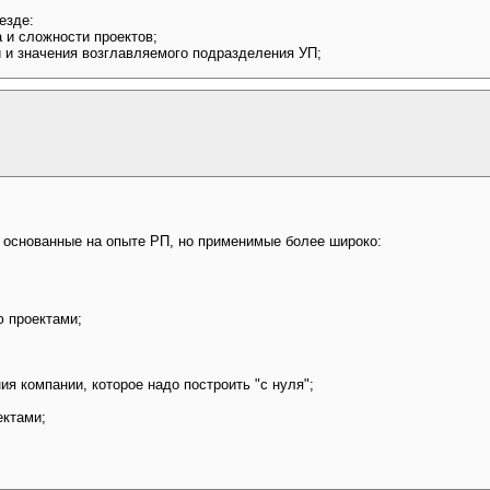
езде:
а и сложности проектов;
и и значения возглавляемого подразделения УП;
 основанные на опыте РП, но применимые более широко:
ю проектами;
я компании, которое надо построить "с нуля";
ектами;