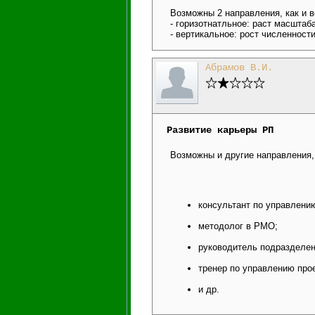
Возможны 2 направления, как и в
- горизотнатльное: раст масштаб
- вертикальное: рост численност
Абрамов В.И.
Развитие карьеры РП
Возможны и другие направления,
консультант по управлени
методолог в PMO;
руководитель подразделени
тренер по управлению про
и др.