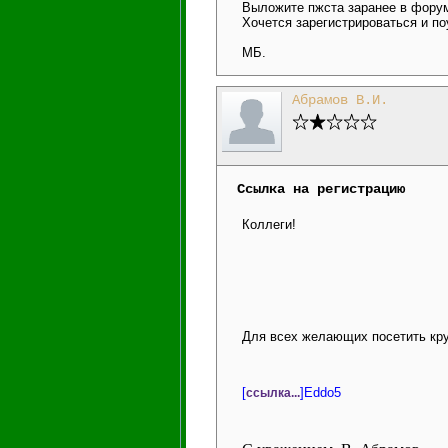
Выложите пжста заранее в форум
Хочется зарегистрироваться и по
МБ.
Абрамов В.И.
Ссылка на регистрацию
Коллеги!
Для всех желающих посетить кру
[
]Eddo5
ссылка...