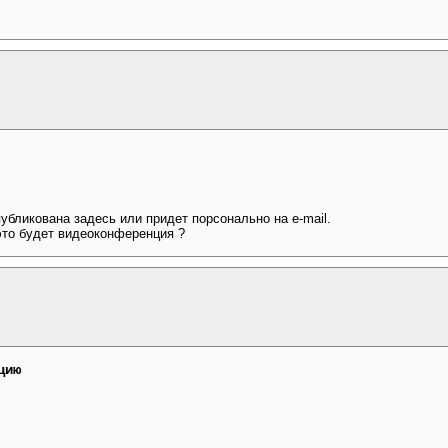
убликована задесь или придет порсонально на e-mail.
это будет видеоконференция ?
цию