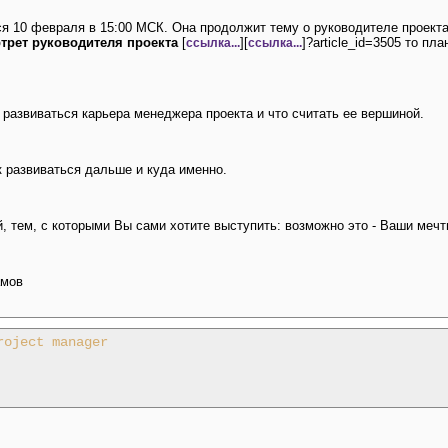
ся 10 февраля в 15:00 МСК. Она продолжит тему о руководителе проекта
трет руководителя проекта
[
][
]?article_id=3505 то п
ссылка...
ссылка...
 развиваться карьера менеджера проекта и что считать ее вершиной.
к развиваться дальше и куда именно.
 тем, с которыми Вы сами хотите выступить: возможно это - Ваши меч
рамов
roject manager