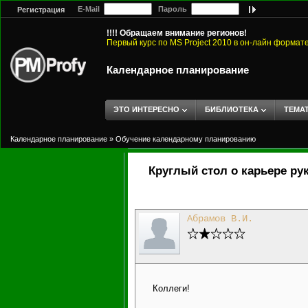
E-Mail
Пароль
Регистрация
!!!! Обращаем внимание регионов!
Первый курс по MS Project 2010 в он-лайн формат
Календарное планирование
ЭТО ИНТЕРЕСНО
БИБЛИОТЕКА
ТЕМА
Календарное планирование
»
Обучение календарному планированию
Круглый стол о карьере ру
Абрамов В.И.
Коллеги!