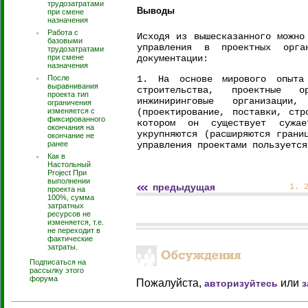
трудозатратами
Выводы
при смене
назначения
Работа с
Исходя из вышесказанного можно
базовыми
управления в проектных орган
трудозатратами
при смене
документации:
назначения
После
1. На основе мирового опыта 
выравнивания
строительства, проектные о
проекта тип
инжиниринговые организаци
ограничения
изменяется с
(проектирование, поставки, ст
фиксированного
котором он существует сужае
окончания на
укрупняются (расширяются грани
окончание не
ранее
управления проектами пользуется
Как в
Настольный
Project При
выполнении
предыдущая
1
.
проекта на
100%, сумма
затратных
ресурсов не
изменяется, т.е.
не переходит в
фактические
затраты.
Подписаться на
рассылку этого
форума
Пожалуйста,
или
авторизуйтесь
з