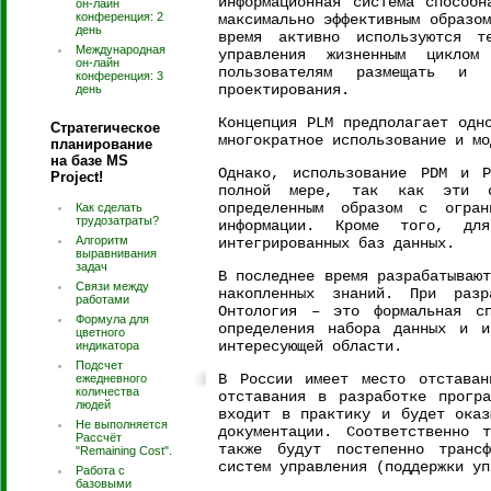
информационная система способн
он-лайн
конференция: 2
максимально эффективным образо
день
время активно используются т
Международная
управления жизненным цикло
он-лайн
пользователям размещать и 
конференция: 3
проектирования.
день
Концепция PLM предполагает одн
Стратегическое
многократное использование и мо
планирование
на базе MS
Однако, использование PDM и 
Project!
полной мере, так как эти си
определенным образом с огран
Как сделать
трудозатраты?
информации. Кроме того, дл
Алгоритм
интегрированных баз данных.
выравнивания
задач
В последнее время разрабатываю
Связи между
накопленных знаний. При разр
работами
Онтология – это формальная с
Формула для
определения набора данных и и
цветного
интересующей области.
индикатора
Подсчет
В России имеет место отставан
ежедневного
количества
отставания в разработке прогр
людей
входит в практику и будет оказ
Не выполняется
документации. Соответственно 
Рассчёт
также будут постепенно транс
"Remaining Cost".
систем управления (поддержки уп
Работа с
базовыми