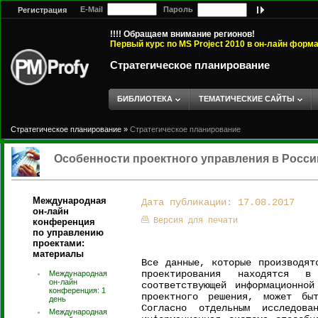
E-Mail
Пароль
Регистрация
!!!! Обращаем внимание регионов!
Первый курс по MS Project 2010 в он-лайн форм
Стратегическое планирование
БИБЛИОТЕКА
ТЕМАТИЧЕСКИЕ САЙТЫ
Стратегическое планирование
»
Стратегическое планирование
Особенности проектного управления в Росси
Международная
Дата публикации: 17.08.2017
он-лайн
Версия для печати
конференция
по управлению
проектами:
материалы
Все данные, которые производят
проектирования находятся 
Международная
он-лайн
соответствующей информационно
конференция: 1
проектного решения, может бы
день
Согласно отдельным исследов
Международная