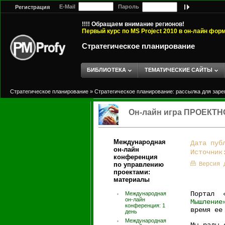
E-Mail
Пароль
Регистрация
!!!! Обращаем внимание регионов!
Первый курс по MS Project 2010 в он-лайн фор
Стратегическое планирование
БИБЛИОТЕКА
ТЕМАТИЧЕСКИЕ САЙТЫ
Стратегическое планирование
»
Стратегическое планирование: рассылка для зар
Он-лайн игра ПРОЕК
Международная
Дата пуб
он-лайн
Источни
конференция
по управлению
Версия 
проектами:
материалы
Портал 
Международная
он-лайн
Мышление
конференция: 1
время ее
день
Международная