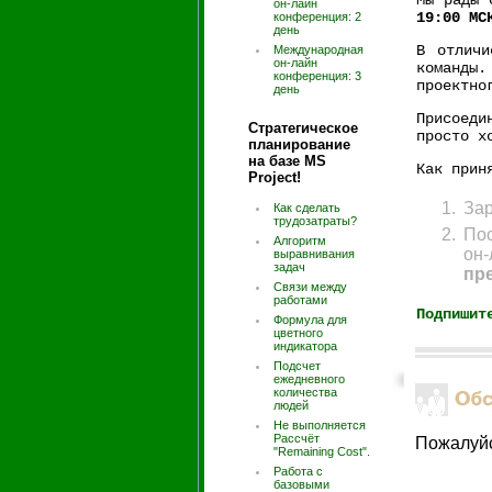
Мы рады 
он-лайн
19:00 МС
конференция: 2
день
В отличи
Международная
он-лайн
команды.
конференция: 3
проектно
день
Присоеди
Стратегическое
просто х
планирование
на базе MS
Как прин
Project!
Зар
Как сделать
трудозатраты?
Пос
Алгоритм
он-
выравнивания
задач
пр
Связи между
работами
Подпишит
Формула для
цветного
индикатора
Подсчет
ежедневного
количества
людей
Не выполняется
Рассчёт
Пожалуй
"Remaining Cost".
Работа с
базовыми