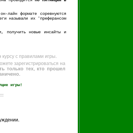
 она проводится
по пятницам в
он-лайн формате соревнуются
еги называли их 'преферансом
и, получить новые инсайты и
н курсу с правилами игры.
можете зарегистрироваться на
ь только тех, кто прошел
аничено.
ущие игры!
уждении.