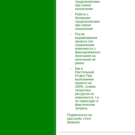
трудозатратами
при смене
назначения
Работа с
базовыми
трудозатратами
при смене
назначения
После
выравнивания
проекта тип
ограничения
изменяется с
фиксированного
окончания на
окончание не
ранее
Как в
Настольный
Project При
выполнении
проекта на
100%, сумма
затратных
ресурсов не
изменяется, т.е.
не переходит в
фактические
затраты.
Подписаться на
рассылку этого
форума