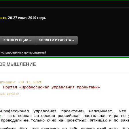
мате
, 20-27 июля 2010 года.
КОНФЕРЕНЦИИ
КОЛЛЕГИ И РАБОТА
егистрированных пользователей
ТНОЕ МЫШЛЕНИЕ
ликации: 30.11.2020
к:
Портал «Профессионал управления проектами»
для печати
«Профессионал управления проектами» напоминает, чт
»
- это первая авторская российская настольная игра по 
 проводили ее только очно на Проектных Пятницах и по зак