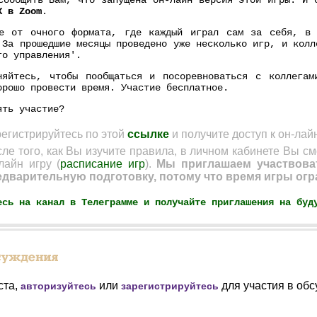
сообщить Вам, что запущена он-лайн версия этой игры. И
К в Zoom
.
е от очного формата, где каждый играл сам за себя, в 
 За прошедшие месяцы проведено уже несколько игр, и колл
го управления'.
няйтесь, чтобы пообщаться и посоревноваться с коллегам
орошо провести время. Участие бесплатное.
ять участие?
егистрируйтесь по этой
ссылке
и получите доступ к он-лай
ле того, как Вы изучите правила, в личном кабинете Вы с
лайн игру (
расписание игр
).
Мы приглашаем участвоват
едварительную подготовку, потому что время игры огр
есь на канал в Телеграмме и получайте приглашения на буд
ста,
или
для участия в обс
авторизуйтесь
зарегистрируйтесь