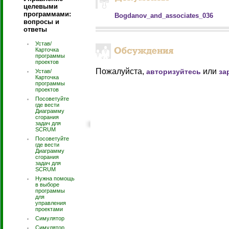
целевыми
программами:
Bogdanov_and_associates_036
вопросы и
ответы
Устав/
Карточка
программы
проектов
Пожалуйста,
или
авторизуйтесь
за
Устав/
Карточка
программы
проектов
Посоветуйте
где вести
Диаграмму
сгорания
задач для
SCRUM
Посоветуйте
где вести
Диаграмму
сгорания
задач для
SCRUM
Нужна помощь
в выборе
программы
для
управления
проектами
Симулятор
Симулятор