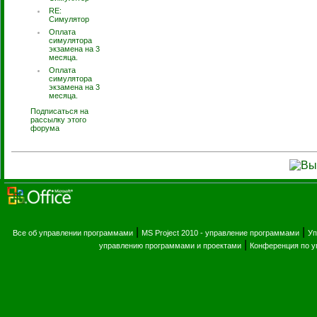
RE:
Симулятор
Оплата
симулятора
экзамена на 3
месяца.
Оплата
симулятора
экзамена на 3
месяца.
Подписаться на
рассылку этого
форума
|
|
Все об управлении программами
MS Project 2010 - управление программами
Уп
|
управлению программами и проектами
Конференция по 