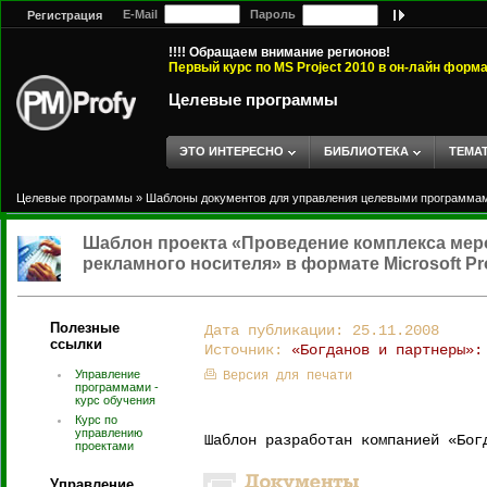
E-Mail
Пароль
Регистрация
!!!! Обращаем внимание регионов!
Первый курс по MS Project 2010 в он-лайн форм
Целевые программы
ЭТО ИНТЕРЕСНО
БИБЛИОТЕКА
ТЕМА
Целевые программы
»
Шаблоны документов для управления целевыми программа
Шаблон проекта «Проведение комплекса мер
рекламного носителя» в формате Microsoft Pro
Полезные
Дата публикации: 25.11.2008
ссылки
Источник:
«Богданов и партнеры»:
Управление
Версия для печати
программами -
курс обучения
Курс по
управлению
Шаблон разработан компанией «Бог
проектами
Управление