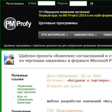
E-Mail
Пароль
Регистрация
!!!! Обращаем внимание регионов!
Первый курс по MS Project 2010 в он-лайн форм
Целевые программы
ЭТО ИНТЕРЕСНО
БИБЛИОТЕКА
ТЕМА
Целевые программы
»
Шаблоны документов для управления целевыми программа
Шаблон проекта «Комплекс согласований и 
по чертежам заказчика» в формате Microsoft Pr
Полезные
Дата публикации: 25.11.2008
ссылки
Источник:
«Богданов и партнеры»:
Управление
Версия для печати
программами -
курс обучения
Курс по
управлению
Шаблон разработан компанией «Бог
проектами
Управление