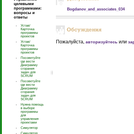
целевыми
программами:
Bogdanov_and_associates_034
вопросы и
ответы
Устав/
Карточка
программы
проектов
Пожалуйста,
или
авторизуйтесь
за
Устав/
Карточка
программы
проектов
Посоветуйте
где вести
Диаграмму
сгорания
задач для
SCRUM
Посоветуйте
где вести
Диаграмму
сгорания
задач для
SCRUM
Нужна помощь
в выборе
программы
для
управления
проектами
Симулятор
Симулятор