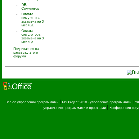
RE:
Симулятор
Оплата
симулятора
экзамена на 3
месяца.
Оплата
симулятора
экзамена на 3
месяца.
Подписаться на
рассылку этого
форума
|
|
Все об управлении программами
MS Project 2010 - управление программами
Уп
|
управлению программами и проектами
Конференция по 