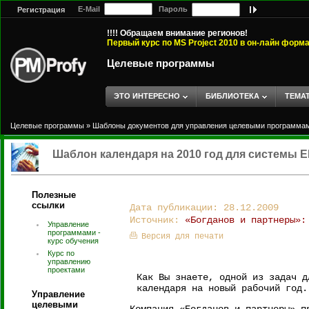
E-Mail
Пароль
Регистрация
!!!! Обращаем внимание регионов!
Первый курс по MS Project 2010 в он-лайн форм
Целевые программы
ЭТО ИНТЕРЕСНО
БИБЛИОТЕКА
ТЕМА
Целевые программы
»
Шаблоны документов для управления целевыми программа
Шаблон календаря на 2010 год для системы EP
Полезные
ссылки
Дата публикации: 28.12.2009
Источник:
«Богданов и партнеры»:
Управление
программами -
Версия для печати
курс обучения
Курс по
управлению
проектами
Как Вы знаете, одной из задач д
календаря на новый рабочий год.
Управление
целевыми