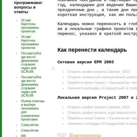
Компания «Богданов и партнеры» п
программами:
год, календарем для ведения Ваши
вопросы и
праздничные дни , а также дни пр
ответы
короткая инструкция, как им поль
Устав/
Календарь можно переносить в гло
Карточка
программы
же в локальные графики проектов 
проектов
перенос, указано в краткой инстр
Устав/
Карточка
программы
проектов
Как перенести календарь
Посоветуйте
где вести
Диаграмму
Сетевая версия EPM 2003
сгорания
задач для
SCRUM
Открыть график проекта Calendar_2010.
Посоветуйте
Открыть глобальный корпоративный шаблон
где вести
Перейти в меню Сервис > Организатор > вк
Диаграмму
сгорания
Замените календарь «Стандартный» в глоб
задач для
SCRUM
Локальная версия Project 2007 и 
Нужна помощь
в выборе
Открыть график проекта Calendar_2010.
программы
для
Открыть график проекта, куда переносится 
управления
Перейти в меню Сервис > Организатор > вк
проектами
Замените календарь «Стандартный» в вашем
Симулятор
Симулятор
RE: