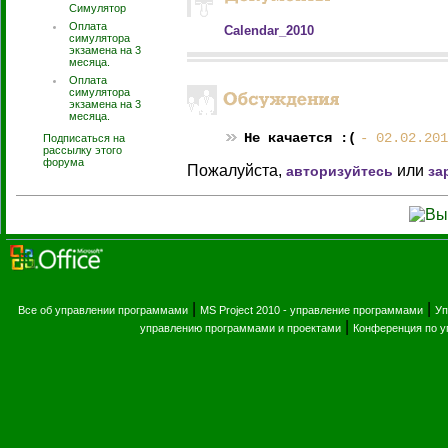
Симулятор
Оплата
Calendar_2010
симулятора
экзамена на 3
месяца.
Оплата
симулятора
экзамена на 3
месяца.
Не качается :(
- 02.02.201
Подписаться на
рассылку этого
форума
Пожалуйста,
или
авторизуйтесь
за
|
|
Все об управлении программами
MS Project 2010 - управление программами
Уп
|
управлению программами и проектами
Конференция по 