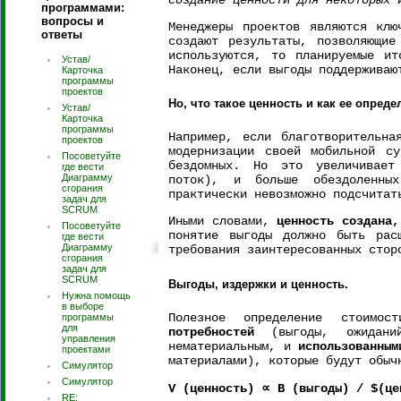
создание ценности для некоторых 
программами:
вопросы и
Менеджеры проектов являются клю
ответы
создают результаты, позволяющие
используются, то планируемые ит
Устав/
Наконец, если выгоды поддерживаю
Карточка
программы
проектов
Но, что такое ценность и как ее опред
Устав/
Карточка
программы
Например, если благотворительна
проектов
модернизации своей мобильной с
Посоветуйте
бездомных. Но это увеличивает 
где вести
Диаграмму
поток), и больше обездоленны
сгорания
практически невозможно подсчитат
задач для
SCRUM
Иными словами,
ценность создана,
Посоветуйте
понятие выгоды должно быть рас
где вести
Диаграмму
требования заинтересованных стор
сгорания
задач для
SCRUM
Выгоды, издержки и ценность.
Нужна помощь
в выборе
Полезное определение стоимо
программы
для
потребностей
(выгоды, ожиданий
управления
нематериальным, и
использованным
проектами
материалами), которые будут обыч
Симулятор
Симулятор
V (ценность) ∝ B (выгоды) / $(це
RE: