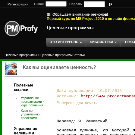
E-Mail
Пароль
Регистрация
!!!! Обращаем внимание регионов!
Первый курс по MS Project 2010 в он-лайн форм
Целевые программы
ЭТО ИНТЕРЕСНО
БИБЛИОТЕКА
ТЕМА
Целевые программы
»
Целевые программы: статьи
Как вы оцениваете ценность?
Полезные
ссылки
Дата публикации: 16.07.2015
Источник:
http://www.projectmana
Управление
программами -
Версия для печати
курс обучения
Курс по
управлению
проектами
Перевод: Я. Рашевский
Управление
Основная причина, по которой л
целевыми