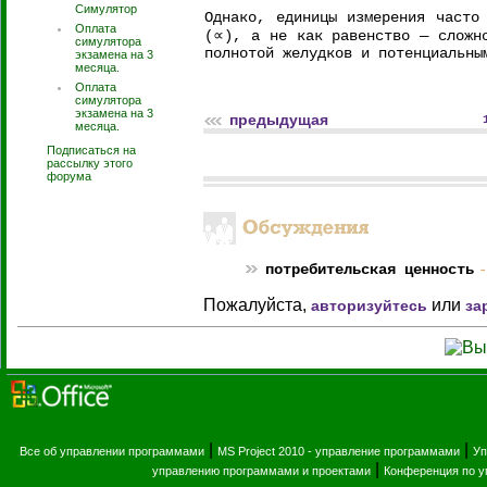
Симулятор
Однако, единицы измерения часто
Оплата
(∝), а не как равенство — сложн
симулятора
полнотой желудков и потенциальны
экзамена на 3
месяца.
Оплата
симулятора
экзамена на 3
предыдущая
месяца.
Подписаться на
рассылку этого
форума
потребительская ценность
-
Пожалуйста,
или
авторизуйтесь
за
|
|
Все об управлении программами
MS Project 2010 - управление программами
Уп
|
управлению программами и проектами
Конференция по 