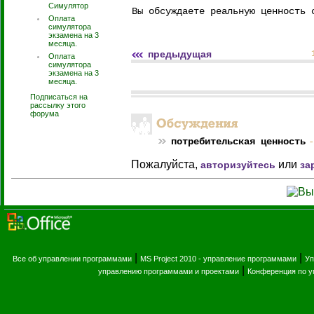
Симулятор
Вы обсуждаете реальную ценность 
Оплата
симулятора
экзамена на 3
месяца.
предыдущая
Оплата
симулятора
экзамена на 3
месяца.
Подписаться на
рассылку этого
форума
потребительская ценность
-
Пожалуйста,
или
авторизуйтесь
за
|
|
Все об управлении программами
MS Project 2010 - управление программами
Уп
|
управлению программами и проектами
Конференция по 