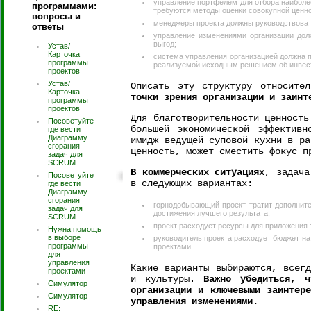
управление портфелем для отбора наиболее
программами:
требуются методы оценки совокупной ценно
вопросы и
менеджеры проекта должны руководствоват
ответы
управление изменениями организации до
выгод;
Устав/
Карточка
система управления организацией должна п
программы
реализуемой исходным решением об инвест
проектов
Устав/
Описать эту структуру относит
Карточка
точки зрения организации и заинт
программы
проектов
Для благотворительности ценность
Посоветуйте
большей экономической эффективн
где вести
Диаграмму
имидж ведущей суповой кухни в ра
сгорания
ценность, может сместить фокус п
задач для
SCRUM
В коммерческих ситуациях
, задача
Посоветуйте
в следующих вариантах:
где вести
Диаграмму
сгорания
горнодобывающий проект тратит дополнит
задач для
достижения лучшего результата;
SCRUM
проект расходует ресурсы для приложения
Нужна помощь
в выборе
руководитель проекта расходует бюджет н
программы
проектами.
для
управления
Какие варианты выбираются, всег
проектами
и культуры.
Важно убедиться, ч
Симулятор
организации и ключевыми заинтер
Симулятор
управления изменениями.
RE: