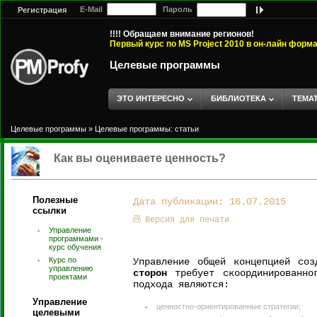
E-Mail
Пароль
Регистрация
!!!! Обращаем внимание регионов!
Первый курс по MS Project 2010 в он-лайн форм
Целевые программы
ЭТО ИНТЕРЕСНО
БИБЛИОТЕКА
ТЕМА
Целевые программы
»
Целевые программы: статьи
Как вы оцениваете ценность?
Полезные
Дата публикации: 16.07.2015
ссылки
Версия для печати
Управление
программами -
курс обучения
Курс по
Управление общей концепцией со
управлению
сторон
требует скоординированног
проектами
подхода являются:
Управление
ценностно-ориентированные стратегии;
целевыми