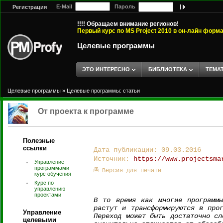
E-Mail
Пароль
Регистрация
!!!! Обращаем внимание регионов!
Первый курс по MS Project 2010 в он-лайн форм
Целевые программы
ЭТО ИНТЕРЕСНО
БИБЛИОТЕКА
ТЕМА
Целевые программы
»
Целевые программы: статьи
От проекта к программе
Полезные
ссылки
Дата публикации: 09.03.2016
Источник:
https://www.projectsma
Управление
программами -
Версия для печати
курс обучения
Курс по
управлению
проектами
В то время как многие программы
растут и трансформируются в про
Управление
Переход может быть достаточно сл
целевыми