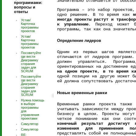
значительно отличается от обособ
программами:
вопросы и
Программа – это набор проектов,
ответы
одно решение. В то время как
м
иногда проекты растут и трансфор
Устав/
Карточка
к управлению
. Переход может б
программы
программы, так как она значитель
проектов
Устав/
Карточка
Определение лидеров
программы
проектов
Одним из первых шагов являе
Посоветуйте
отличаются от лидеров программ.
где вести
Диаграмму
должен управляться. Програм
сгорания
ориентированных на достижение е
задач для
на одном проекте, в то время ка
SCRUM
одной позиции на другую может б
Посоветуйте
где вести
ей должна сопутствовать достаточ
Диаграмму
сгорания
задач для
Новые временные рамки
SCRUM
Нужна помощь
Временные рамки проекта также 
в выборе
программы
учитывать зависимости между про
для
бизнесу в целом. Проекты могут
управления
четкое понимание как они соо
проектами
конечный результат достигнут 
Симулятор
изменения для применения пол
Симулятор
представлять собой ее полноценны
RE: