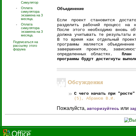
Симулятор
Оплата
Объединение
симулятора
экзамена на 3
месяца.
Если проект становится достат
Оплата
разделить рабочий процесс на н
симулятора
После этого необходимо вновь об
экзамена на 3
должна учитывать те результаты и
месяца.
В то время как отдельный проек
Подписаться на
программы является объединени
рассылку этого
завершения проектов, зависим
форума
определенных областях.
План 
программы будут достигнуты выпол
C чего начать при "росте
(5), Абрамов В.И.
Пожалуйста,
или
авторизуйтесь
за