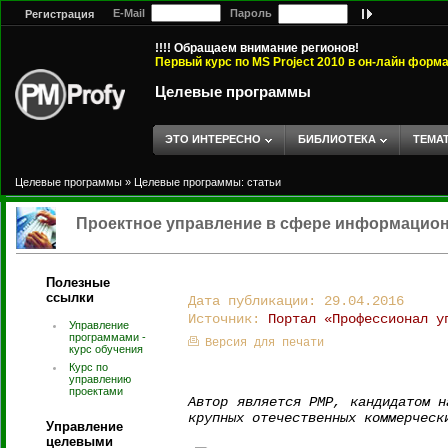
E-Mail
Пароль
Регистрация
!!!! Обращаем внимание регионов!
Первый курс по MS Project 2010 в он-лайн форм
Целевые программы
ЭТО ИНТЕРЕСНО
БИБЛИОТЕКА
ТЕМА
Целевые программы
»
Целевые программы: статьи
Проектное управление в сфере информацио
Полезные
ссылки
Дата публикации: 29.04.2016
Источник:
Портал «Профессионал у
Управление
программами -
Версия для печати
курс обучения
Курс по
управлению
проектами
Автор является PMP, кандидатом н
крупных отечественных коммерческ
Управление
целевыми