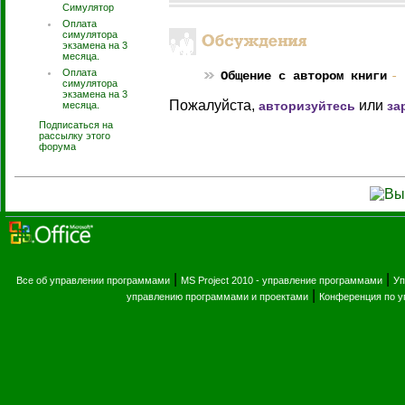
Симулятор
Оплата
симулятора
экзамена на 3
месяца.
Оплата
Общение с автором книги
- 
симулятора
экзамена на 3
Пожалуйста,
или
авторизуйтесь
за
месяца.
Подписаться на
рассылку этого
форума
|
|
Все об управлении программами
MS Project 2010 - управление программами
Уп
|
управлению программами и проектами
Конференция по 