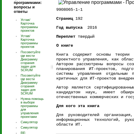
программами:
вопросы и
9908065-1-1
ответы
Страниц
192
Устав/
Карточка
программы
Год выпуска
2016
проектов
Устав/
Переплет
твердый
Карточка
программы
О книге
проектов
Посоветуйте
Книга содержит основы теории 
где вести
проектного управления, как облас
Диаграмму
сгорания
Автором рассмотрены вопросы соз
задач для
планирования ИТ-проектов, подг
SCRUM
системы управления отдельным п
Посоветуйте
критичных для ИТ-проектов внедре
где вести
Диаграмму
сгорания
Автор является сертифицированны
задач для
кандидатом наук, имеет обшир
SCRUM
отечественных коммерческих и гос
Нужна помощь
в выборе
Для кого эта книга
программы
для
управления
Для руководителей организация
проектами
информационных технологий, рук
Симулятор
области ИТ.
Симулятор
RE: