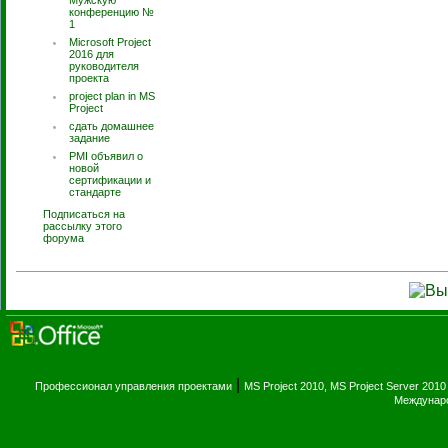
Мужскую
конференцию №
1
Microsoft Project
2016 для
руководителя
проекта
project plan in MS
Project
сдать домашнее
задание
PMI объявил о
новой
сертификации и
стандарте
Подписаться на
рассылку этого
форума
|
Профессионал управления проектами
MS Project 2010, MS Project Server 2010
Междунаро