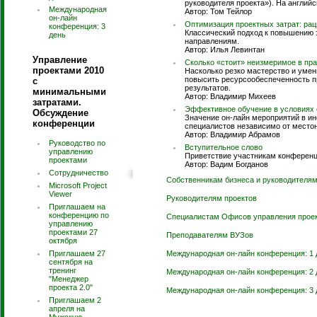
руководителя проекта»). На английс
Международная
Автор: Том Тейлор
он-лайн
Оптимизация проектных затрат: рац
конференция: 3
Классический подход к повышению 
день
направлениям.
Автор: Илья Левинтан
Управление
Сколько «стоит» неизмеримое в пр
проектами 2010
Насколько резко мастерство и уме
повысить ресурсообеспеченность пр
с
результатов.
минимальными
Автор: Владимир Михеев
затратами.
Эффективное обучение в условиях 
Обсуждение
Значение он-лайн мероприятий в и
конференции
специалистов независимо от место
Автор: Владимир Абрамов
Руководство по
Вступительное слово
управлению
Приветствие участникам конференц
проектами
Автор: Вадим Богданов
Сотрудничество
Собственникам бизнеса и руководителям
Microsoft Project
Viewer
Руководителям проектов
Приглашаем на
конференцию по
Специалистам Офисов управления прое
управлению
проектами 27
Преподавателям ВУЗов
октября
Приглашаем 27
Международная он-лайн конференция: 1 
сентября на
тренинг
Международная он-лайн конференция: 2 
"Менеджер
проекта 2.0"
Международная он-лайн конференция: 3 
Приглашаем 2
апреля на