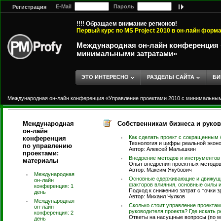
E-Mail
Пароль
Регистрация
!!!! Обращаем внимание регионов!
Первый курс по MS Project 2010 в он-лайн форм
Международная он-лайн конференция «
минимальными затратами»
ЭТО ИНТЕРЕСНО
РАЗДЕЛЫ САЙТА
БИ
Международная он-лайн конференция «Управление проектами 2010 с минимальны
Международная
Собственникам бизнеса и руко
он-лайн
Как сделать проект с сокращенным
конференция
Технология и цифры реальной эконо
по управлению
Автор: Алексей Малышкин
проектами:
Внедрение методов и инструментов 
материалы
Опыт внедрения проектных методов 
Автор: Максим Якубович
Международная
Основные сдерживающие и движущи
он-лайн
факторов влияния, основные силы 
конференция: 1
Подход к снижению затрат с точки з
день
Автор: Михаил Чулков
Международная
Сколько стоит управление проектами
он-лайн
руководителя проекта? Где искать 
конференция: 2
Ответы на насущные вопросы (по м
день