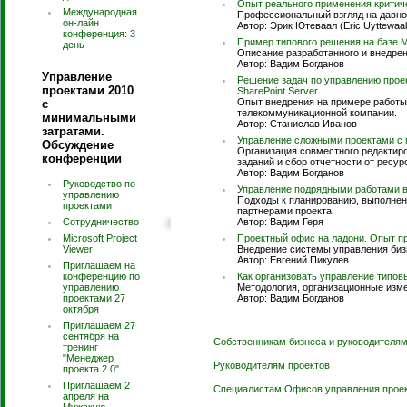
Опыт реального применения критичес
Международная
Профессиональный взгляд на давно
он-лайн
Автор: Эрик Ютеваал (Eric Uyttewaal
конференция: 3
Пример типового решения на базе Mi
день
Описание разработанного и внедрен
Автор: Вадим Богданов
Управление
Решение задач по управлению проек
проектами 2010
SharePoint Server
Опыт внедрения на примере работы
с
телекоммуникационной компании.
минимальными
Автор: Станислав Иванов
затратами.
Управление сложными проектами с п
Обсуждение
Организация совместного редактиров
конференции
заданий и сбор отчетности от ресурс
Автор: Вадим Богданов
Руководство по
Управление подрядными работами в 
управлению
Подходы к планированию, выполнен
проектами
партнерами проекта.
Сотрудничество
Автор: Вадим Геря
Microsoft Project
Проектный офис на ладони. Опыт п
Viewer
Внедрение системы управления биз
Автор: Евгений Пикулев
Приглашаем на
конференцию по
Как организовать управление типовы
управлению
Методология, организационные изме
проектами 27
Автор: Вадим Богданов
октября
Приглашаем 27
сентября на
Собственникам бизнеса и руководителям
тренинг
"Менеджер
Руководителям проектов
проекта 2.0"
Приглашаем 2
Специалистам Офисов управления прое
апреля на