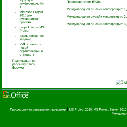
Мужскую
Преподавателям ВУЗов
конференцию №
1
Международная он-лайн конференция: 1 
Microsoft Project
2016 для
Международная он-лайн конференция: 2 
руководителя
проекта
Международная он-лайн конференция: 3 
project plan in MS
Project
сдать домашнее
задание
PMI объявил о
новой
сертификации и
стандарте
Подписаться на
рассылку этого
форума
|
Профессионал управления проектами
MS Project 2010, MS Project Server 2010
Междунаро