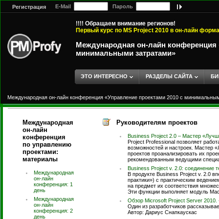
E-Mail
Пароль
Регистрация
!!!! Обращаем внимание регионов!
Первый курс по MS Project 2010 в он-лайн форм
Международная он-лайн конференция «
минимальными затратами»
ЭТО ИНТЕРЕСНО
РАЗДЕЛЫ САЙТА
БИ
Международная он-лайн конференция «Управление проектами 2010 с минимальны
Международная
Руководителям проектов
он-лайн
Business Project 2.0 – Мастер «Луч
конференция
Project Professional позволяет раб
по управлению
возможностей и настроек. Мастер «
проектами:
проектов проанализировать их про
материалы
рекомендованным ведущими специал
Business Project v. 2.0: соединение
Международная
В продукте Business Project v. 2.0
он-лайн
практики») с практическим ведение
конференция: 1
на предмет их соответствия множест
день
Эти функции выполняет модуль Мас
Международная
Обзор Microsoft Project Server 201
он-лайн
Один из разработчиков рассказывает
конференция: 2
Автор: Дариyс Снапкаyскас
день