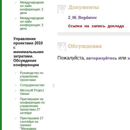
Международная
он-лайн
конференция: 2
день
2_06_Bogdanov
Международная
он-лайн
конференция: 3
Ссылка на запись доклада
день
Управление
проектами 2010
с
минимальными
затратами.
Пожалуйста,
или
авторизуйтесь
з
Обсуждение
конференции
Руководство по
управлению
проектами
Сотрудничество
Microsoft Project
Viewer
Приглашаем на
конференцию по
управлению
проектами 27
октября
Приглашаем 27
сентября на
тренинг
"Менеджер