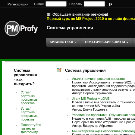
E-Mail
Пароль
Регистрация
!!!! Обращаем внимание регионов!
Первый курс по MS Project 2010 в он-лайн форм
Система управления
БИБЛИОТЕКА
ТЕМАТИЧЕСКИЕ САЙТЫ
Система
Система управления
управления
Анализ причин провалов проектов
- как
Проектная Ассоциация в течение 2021 
внедрить?
проектов. Исследования подобного рода
поделиться с вами анализом результато
Устав/
Автор: Сергей Сурмаксов
Карточка
Jira + MS Project = LOVE
программы
В этой статье мы расскажем о технолог
проектов
основе связки MS Project и Jira.
Устав/
Автор: Елена Гордеева
Карточка
Управление проектами. Обучающая сесс
программы
Недавно в компании Aditim прошел двух
проектов
Партнеры» по теме «Управление Проект
Посоветуйте
Автор: Владимир Абрамов
где вести
Министерства ждёт «проектная революц
Диаграмму
Проектные направления вместо министер