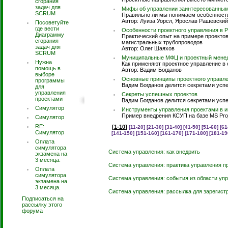
сгорания
задач для
Мифы об управлении заинтересованны
SCRUM
Правильно ли мы понимаем особенност
Автор: Луиза Уорсл, Ярослав Рашевский
Посоветуйте
где вести
Особенности проектного управления в 
Диаграмму
Практический опыт на примере проектов
сгорания
магистральных трубопроводов
задач для
Автор: Олег Шаяхов
SCRUM
Муниципальные МФЦ и проектный мене
Нужна
Как применяют проектное управление в
помощь в
Автор: Вадим Богданов
выборе
Основные принципы проектного управл
программы
Вадим Богданов делится секретами усп
для
управления
Секреты успешных проектов
проектами
Вадим Богданов делится секретами усп
Симулятор
Инструменты управления проектами в 
Пример внедрения КСУП на базе MS Proj
Симулятор
RE:
[
1-10
]
[11-20]
[21-30]
[31-40]
[41-50]
[51-60]
[61
Симулятор
[141-150]
[151-160]
[161-170]
[171-180]
[181-19
Оплата
симулятора
Система управления: как внедрить
экзамена на
3 месяца.
Система управления: практика управления п
Оплата
симулятора
Система управления: события из области уп
экзамена на
3 месяца.
Система управления: рассылка для зарегист
Подписаться на
рассылку этого
форума