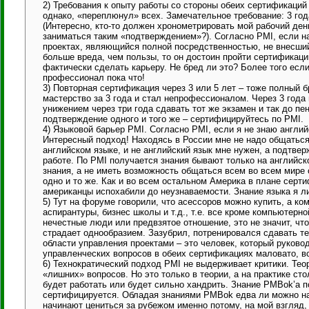
2) Требования к опыту работы со стороны обеих сертификаций 
однако, «переплюнул» всех. Замечательное требование: 3 год
(Интересно, кто-то должен хронометрировать мой рабочий день
заниматься таким «подтверждением»?). Согласно PMI, если н
проектах, являющийся полной посредственностью, не внесший 
больше вреда, чем пользы, то он достоин пройти сертификац
фактически сделать карьеру. Не бред ли это? Более того если
профессионал пока что!
3) Повторная сертификация через 3 или 5 лет – тоже полный б
мастерство за 3 года и стал непрофессионалом. Через 3 года
унижением через три года сдавать тот же экзамен и так до пе
подтверждение одного и того же – сертифицируйтесь по PMI.
4) Языковой барьер PMI. Согласно PMI, если я не знаю англи
Интересный подход! Находясь в России мне не надо общаться
английском языке, и не английский язык мне нужен, а подтв
работе. По PMI получается знания бывают только на английс
знания, а не иметь возможность общаться всем во всем мире 
одно и то же. Как и во всем остальном Америка в плане серт
американцы испохабили до неузнаваемости. Знание языка я л
5) Тут на форуме говорили, что асессоров можно купить, а 
аспирантуры, бизнес школы и т.д., т.е. все кроме компьютерн
нечестные люди или предвзятое отношение, это не значит, чт
страдает однообразием. Зазубрил, потренировался сдавать те
области управления проектами – это человек, который руково
управленческих вопросов в обеих сертификациях маловато, в
6) Технократический подход PMI не выдерживает критики. Тео
«лишних» вопросов. Но это только в теории, а на практике ст
будет работать или будет сильно хандрить. Знание PMBok’а по
сертифицируется. Обладая знаниями PMBok едва ли можно н
начинают цениться за рубежом именно потому, на мой взгляд,