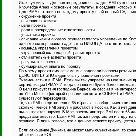
Итак суммирую. Для подтверждения опыта для PMI нужно по к
Knowledge Areas и основные результаты, в создании которых я
Для IPMA я готовил по каждому проекту свой полный CV, спис
- окружение проекта
- описание заказчика
- цели проекта
- роли и распределение ответственности
- участники проекта
- описание каким образом осуществлялось управление по Knowl
один менеджер проекта адекватно НИКОГДА не ответит сколько
- команда управления проектом
- укрупненный календарный график проекта
- отличительные аспекты проекта
- результаты проекта
- суммаризация опыта по проекту
По моему проектному резюме мне задавали вопросы различног
ДЕЙСТВИТЕЛЬНО виден опыт управления проектами.
Экзамен есть и в IPMA. Если вы так упираете на мое знание 
сертификации IPMA? И тогда сравнение будет более адекватн
О цели присутствия господина Барнса на сессии я не интере
по УП в Москве (который проводился кстати СОВНЕТ и IPMA, а 
существуют переводчики.
То, что PMI представлена в 65 странах - вообще ничего не гов
сколько членов PMI живут и работают в России. Как и нет да
выказываются наружу. В Московском чаптере PMI всего 65 чл
представительство. Если PMI так же представлен и в других ст
отрицаю. Я лишь говорю, что в данном аспекте преимуществ н
Если отношение Дункана не может быть объективным, то коне
объективным =O)