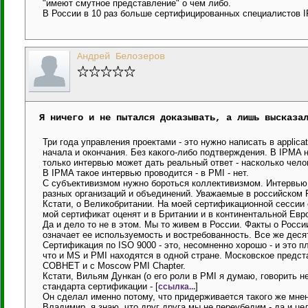
"имеют смутное представление" о чем либо.
В России в 10 раз больше сертифицированных специалистов 
Андрей Белозеров
Я ничего и не пытался доказывать, а лишь высказа
Три года управления проектами - это нужно написать в applicat
начала и окончания. Без какого-либо подтверждения. В IPMA 
только интервью может дать реальный ответ - насколько чело
В IPMA такое интервью проводится - в PMI - нет.
С субъективизмом нужно бороться коллективизмом. Интервью 
разных организаций и объединений. Уважаемые в российском
Кстати, о Великобритании. На моей сертификационной сессии 
мой сертификат оценят и в Британии и в континентальной Евр
Да и дело то не в этом. Мы то живем в России. Факты о Росс
означает ее используемость и востребованность. Все же деся
Сертификация по ISO 9000 - это, несомненно хорошо - и это п
что и MS и PMI находятся в одной стране. Московское предст
СОВНЕТ и с Moscow PMI Chapter.
Кстати, Вильям Дункан (о его роли в PMI я думаю, говорить не
стандарта сертификации - [
]
ссылка...
Он сделал именно потому, что придерживается такого же мн
Владимир, я знаю, что друг друга мы не переубедим - да и цел