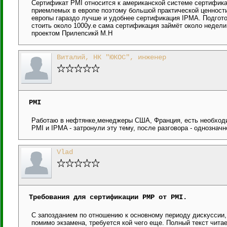
Сертификат PMI относится к американской системе сертифика
приемлемых в европе поэтому большой практической ценности
европы гараздо лучше и удобнее сертификация IPMA. Подгото
стоить около 1000у.е сама сертификация займёт около недел
проектом Прилепсикй М.Н
Виталий, НК "ЮКОС", инженер
PMI
Работаю в нефтянке,менеджеры США, Франция, есть необходи
PMI и IPMA - затронули эту тему, после разговора - однозначн
Vlad
Требования для сертификации PMP от PMI.
С запозданием по отношению к основному периоду дискуссии, 
помимо экзамена, требуется кой чего еще. Полный текст читае