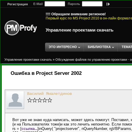
E-Mail
Пароль
Регистрация
!!!! Обращаем внимание регионов!
Первый курс по MS Project 2010 в он-лайн формат
Управление проектами скачать
ЭТО ИНТЕРЕСНО
БИБЛИОТЕКА
ТЕМА
Управление проектами скачать
»
Обсуждение файлов по управлению проектами - о
Ошибка в Project Server 2002
Василий Ямалетдинов
Вот уже не знаю куда написать, может здесь помогут. Поставил, н
(и на Пользователях тоже)и как это лечить непонятно. Если помо
rs = [
]inQuery( "projectserver", nQueryNumber, rgVBParams
ссылка...