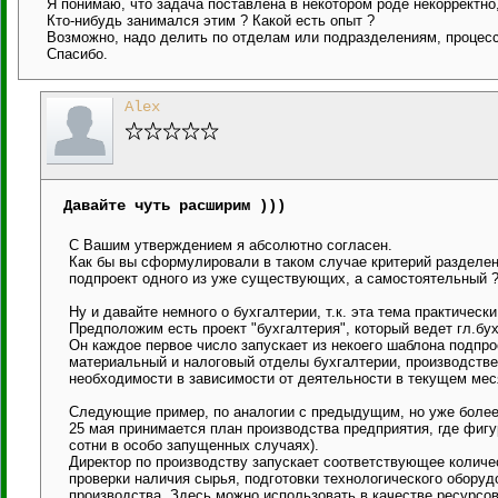
Я понимаю, что задача поставлена в некотором роде некорректно,
Кто-нибудь занимался этим ? Какой есть опыт ?
Возможно, надо делить по отделам или подразделениям, процесс
Спасибо.
Alex
Давайте чуть расширим )))
С Вашим утверждением я абсолютно согласен.
Как бы вы сформулировали в таком случае критерий разделения
подпроект одного из уже существующих, а самостоятельный 
Ну и давайте немного о бухгалтерии, т.к. эта тема практическ
Предположим есть проект "бухгалтерия", который ведет гл.бух
Он каждое первое число запускает из некоего шаблона подпро
материальный и налоговый отделы бухгалтерии, производстве
необходимости в зависимости от деятельности в текущем мес
Следующие пример, по аналогии с предыдущим, но уже боле
25 мая принимается план производства предприятия, где фигу
сотни в особо запущенных случаях).
Директор по производству запускает соответствующее количес
проверки наличия сырья, подготовки технологического обору
производства. Здесь можно использовать в качестве ресурсов