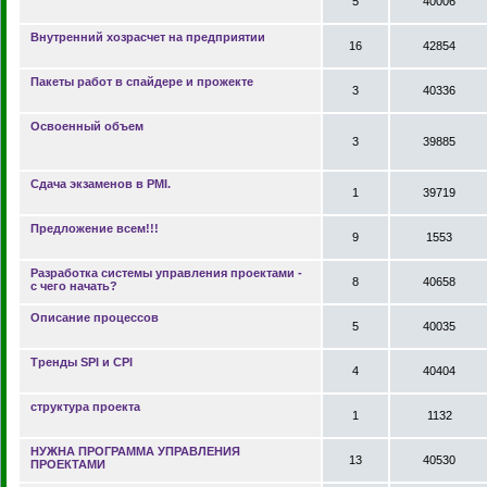
5
40006
Внутренний хозрасчет на предприятии
16
42854
Пакеты работ в спайдере и прожекте
3
40336
Освоенный объем
3
39885
Сдача экзаменов в PMI.
1
39719
Предложение всем!!!
9
1553
Разработка системы управления проектами -
8
40658
с чего начать?
Описание процессов
5
40035
Тренды SPI и CPI
4
40404
структура проекта
1
1132
НУЖНА ПРОГРАММА УПРАВЛЕНИЯ
13
40530
ПРОЕКТАМИ