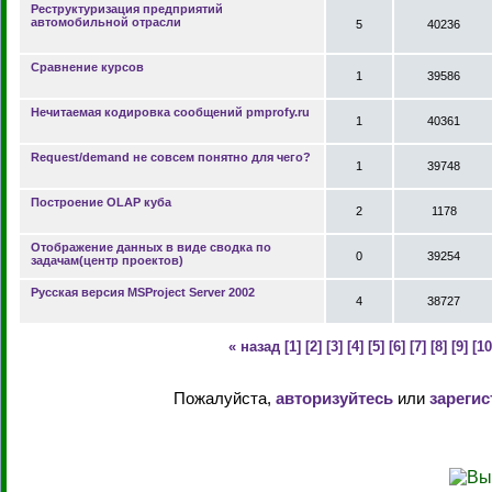
Реструктуризация предприятий
автомобильной отрасли
5
40236
Сравнение курсов
1
39586
Нечитаемая кодировка сообщений pmprofy.ru
1
40361
Request/demand не совсем понятно для чего?
1
39748
Построение OLAP куба
2
1178
Отображение данных в виде сводка по
0
39254
задачам(центр проектов)
Русская версия MSProject Server 2002
4
38727
« назад
[1]
[2]
[3]
[4]
[5]
[6]
[7]
[8]
[9]
[10
Пожалуйста,
авторизуйтесь
или
зарегис