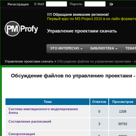
E-Mail
Пароль
Регистрация
!!!! Обращаем внимание регионов!
Первый курс по MS Project 2010 в он-лайн формат
Управление проектами скачать
ЭТО ИНТЕРЕСНО
БИБЛИОТЕКА
ТЕМА
Управление проектами скачать
»
Обсуждение файлов по управлению проектами - о
Обсуждение файлов по управлению проектами - 
Тема
Ответов
Просмотров
Система имитационного моделирования
0
1208
Arena
Составление расписаний
3
39792
Синхронизация