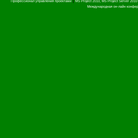
|
Профессионал управления проектами
MS Project 2010, MS Project Server 2010
Международная он-лайн конфе