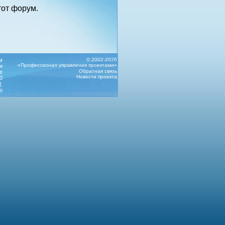
от форум.
м
© 2002-2026
«Профессионал управления проектами»
и
Обратная связь
е
Новости проекта
0
|
о