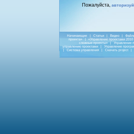
Пожалуйста,
авторизуй
Начинающие
|
Статьи
|
Видео
|
Файл
проекта»
|
«Управление проектами 2010
сложные проекты»
|
Управление 
управлению проектами
|
Управление прогр
|
Система управления
|
Скачать project
|