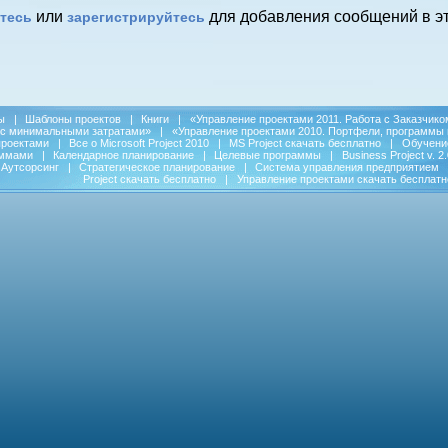
или
для добавления сообщений в эт
тесь
зарегистрируйтесь
ы
|
Шаблоны проектов
|
Книги
|
«Управление проектами 2011. Работа с Заказчико
 с минимальными затратами»
|
«Управление проектами 2010. Портфели, программы 
проектами
|
Все о Microsoft Project 2010
|
MS Project скачать бесплатно
|
Обучени
аммами
|
Календарное планирование
|
Целевые программы
|
Business Project v. 2.
Аутсорсинг
|
Стратегическое планирование
|
Система управления предприятием
Project скачать бесплатно
|
Управление проектами скачать бесплатн