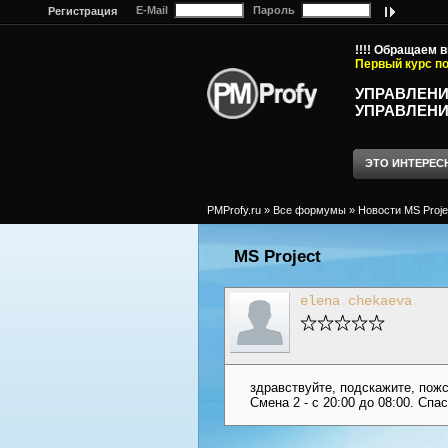
E-Mail
Пароль
Регистрация
!!!! Обращаем 
Первый курс по
УПРАВЛЕНИ
УПРАВЛЕНИ
ЭТО ИНТЕРЕС
PMProfy.ru
»
Все формумы
»
Новости MS Proje
MS Project
elena chekaeva
здравствуйте, подскажите, пожс
Смена 2 - с 20:00 до 08:00. Сп