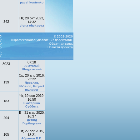
pavel kostenko
Пт, 20 окт 2023,
342
14:32
elena chekaeva
Чт, 19 апр 2012,
?
© 2002-2026
10:41
«Профессионал управления проектами»
?
Захарчук Олег,
Обратная связь
?
104
ASys Soft,
Новости проекта
?
Генеральный
t
директор
?
Сб, 21 ноя 2020,
07:18
3023
Анатолий
Шадровский
Ср, 20 апр 2016,
23:22
139
Ярослав,
NVision, Project
manager
Чт, 19 сен 2019,
16:50
183
Екатерина
Суббота
Вт, 31 мар 2020,
16:37
204
Демид
Горбацевич
Чт, 27 авг 2015,
105
13:21
Абрамов В.И.