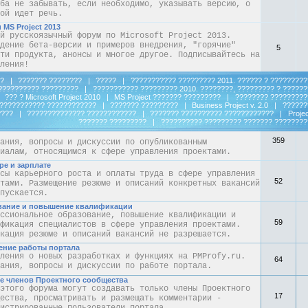
ба не забывать, если необходимо, указывать версию, о
ой идет речь.
 MS Project 2013
й русскоязычный форум по Microsoft Project 2013.
дение бета-версии и примеров внедрения, "горячие"
5
ти продукта, анонсы и многое другое. Подписывайтесь на
ления!
ование программного обеспечения помимо Microsoft EPM
?
|
??????? ????????
|
?????
|
??????????? ????????? 2011. ?????? ? ?????????
ческие и методологические вопросы использования
??????????? ?????????
|
??????????? ????????? 2010. ????????, ????????? ? ??????
аммного обеспечения, применяемого в управлении
|
??? ? Microsoft Project 2010
|
MS Project ??????? ?????????
|
???????? ?????????
24
тами, кроме входящего в Microsoft EPM любой версии.
??????????? ????????????
|
??????? ?????????
|
Business Project v. 2.0
|
??????
????
|
?????????????? ????????????
|
??????? ?????????? ????????????
|
Projec
??????? ?????????
|
?????????? ????????? ??????? ????????
ние публикаций (на PMProfy.ru и др. сайтах, в книгах, периодике и
359
ания, вопросы и дискуссии по опубликованным
иалам, относящимся к сфере управления проектами.
ре и зарплате
сы карьерного роста и оплаты труда в сфере управления
52
тами. Размещение резюме и описаний конкретных вакансий
пускается.
вание и повышение квалификации
ссиональное образование, повышение квалификации и
59
фикация специалистов в сфере управления проектами.
кация резюме и описаний вакансий не разрешается.
ние работы портала
ления о новых разработках и функциях на PMProfy.ru.
64
ания, вопросы и дискуссии по работе портала.
 членов Проектного сообщества
этого форума могут создавать только члены Проектного
17
ества, просматривать и размещать комментарии -