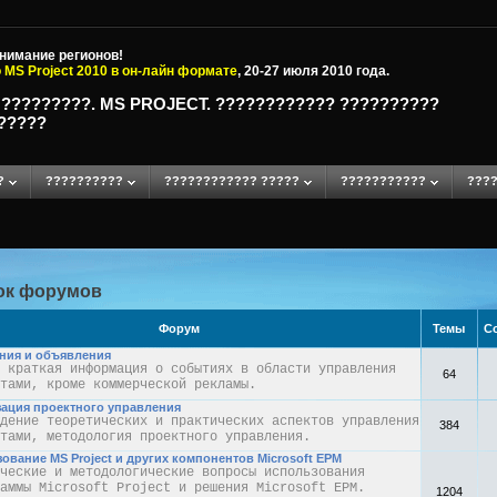
внимание регионов!
 MS Project 2010 в он-лайн формате
, 20-27 июля 2010 года.
 ?????????. MS PROJECT. ???????????? ??????????
?????
?
??????????
???????????? ?????
???????????
????
ок форумов
Форум
Темы
С
ния и объявления
 краткая информация о событиях в области управления
64
тами, кроме коммерческой рекламы.
ация проектного управления
дение теоретических и практических аспектов управления
384
тами, методология проектного управления.
ование MS Project и других компонентов Microsoft EPM
ческие и методологические вопросы использования
аммы Microsoft Project и решения Microsoft EPM.
1204