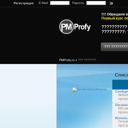
E-Mail
Пароль
Регистрация
!!!! Обращаем 
Первый курс по
??????????
?????????: 
??? ????????
PMProfy.ru
»
??? ???????
Спис
Сообще
Любая
проек
Организ
Обсуж
проек
Использ
Техни
прогр