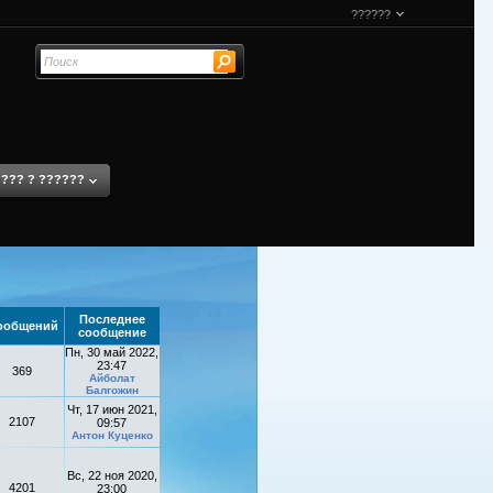
??????
??? ? ??????
Последнее
ообщений
сообщение
Пн, 30 май 2022,
23:47
369
Айболат
Балгожин
Чт, 17 июн 2021,
2107
09:57
Антон Куценко
Вс, 22 ноя 2020,
4201
23:00