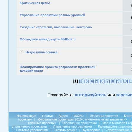
Критическая цепь!
Управление проектами разных уровней
Создание стратегии, выполнение, контроль
Обсуждаем майнд-карты PMBoK 5
Недоступна ссылка
Планирование проекта разработки проектной
документации
[
1
]
[2]
[3]
[4]
[5]
[6]
[7]
[8]
[9]
[10]
[1
Пожалуйста,
авторизуйтесь
или
зареги
Начинающие
|
Статьи
|
Видео
|
Файлы
|
Шаблоны проектов
|
Книг
проекта»
|
«Управление проектами 2010 с минимальными затратами»
|
сложные проекты»
|
Управление проектами
|
Все о Microsoft Pro
управлению проектами
|
Управление программами
|
Календарное планиро
|
Система управления
|
Скачать project
|
Аутсорсинг
|
Стратегическое 