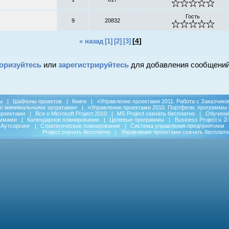
Гость
9
20832
[
4
]
« назад
[1]
[2]
[3]
оризуйтесь
или
зарегистрируйтесь
для добавления сообщений
ы
|
Шаблоны проектов
|
Книги
|
«Управление проектами 2011. Работа с Заказчико
 с минимальными затратами»
|
«Управление проектами 2010. Портфели, программы 
проектами
|
Все о Microsoft Project 2010
|
MS Project скачать бесплатно
|
Обучени
аммами
|
Календарное планирование
|
Целевые программы
|
Business Project v. 2.
Аутсорсинг
|
Стратегическое планирование
|
Система управления предприятием
Project скачать бесплатно
|
Управление проектами скачать бесплатн