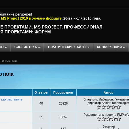
внимание регионов!
 MS Project 2010 в он-лайн формате
, 20-27 июля 2010 года.
Е ПРОЕКТАМИ. MS PROJECT. ПРОФЕССИОНАЛ
Я ПРОЕКТАМИ: ФОРУМ
НО
БИБЛИОТЕКА
ТЕМАТИЧЕСКИЕ САЙТЫ
КОНФЕРЕНЦИИ
ты портала
ртала
Ответов
Просмотров
Автор
как заставить
Владимир Либерзон, Генераль
директор Spider Technologie
40
25926
Руководитель проекта PMProfy
2
19857
Василий
1
817