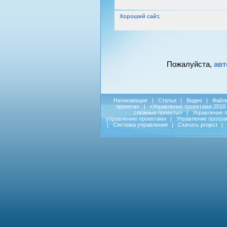
Хороший сайт.
Пожалуйста,
авт
Начинающие
|
Статьи
|
Видео
|
Файл
проекта»
|
«Управление проектами 2010
сложные проекты»
|
Управление 
управлению проектами
|
Управление прогр
|
Система управления
|
Скачать project
|