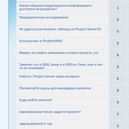
Каким образом редактируется информация о
1
доступности ресурсов?
Предпроектные исследования
0
Не удается распечатать таблицу из Project Server'03
0
Консультант в ProjProf2003
0
Макрос на любое изменение в плане проекта...(+)
6
Заметил это в 2002, вижу и в 2003-м. Глюк, или я что-
0
то не понимаю?
Работа с Project Server через интернет
0
Посоветуйте курсы для менеджера проектов
0
Куда пойти учиться?
0
максимальное число задач в проекте?
2
задача длиной в год
2