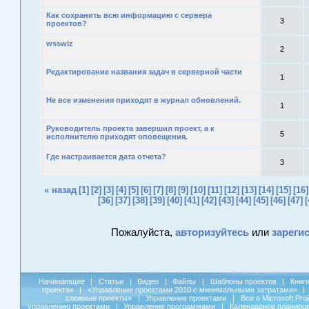
Как сохранить всю информацию с сервера
3
проектов?
wsswiz
2
Редактирование названия задач в серверной части
1
Не все изменения приходят в журнал обновлений.
1
Руководитель проекта завершил проект, а к
5
исполнителю приходят оповещения.
Где настраивается дата отчета?
3
« назад
[1]
[2]
[3]
[4]
[5]
[6]
[7]
[8]
[9]
[10]
[11]
[12]
[13]
[14]
[15]
[16]
[36]
[37]
[38]
[39]
[40]
[41]
[42]
[43]
[44]
[45]
[46]
[47]
[
Пожалуйста,
авторизуйтесь
или
зареги
Начинающие
|
Статьи
|
Видео
|
Файлы
|
Шаблоны проектов
|
Книг
проекта»
|
«Управление проектами 2010 с минимальными затратами»
|
сложные проекты»
|
Управление проектами
|
Все о Microsoft Pro
управлению проектами
|
Управление программами
|
Календарное планиро