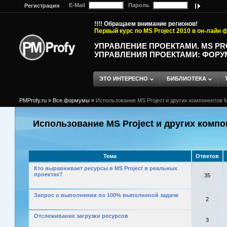
E-Mail
Пароль
Регистрация
!!!! Обращаем внимание регионов!
Первый курс по MS Project 2010 в он-лайн
УПРАВЛЕНИЕ ПРОЕКТАМИ. MS P
УПРАВЛЕНИЯ ПРОЕКТАМИ: ФОРУ
ЭТО ИНТЕРЕСНО
БИБЛИОТЕКА
PMProfy.ru
»
Все формумы
»
Использование MS Project и других компонентов M
Использование MS Project и других компо
Тема
Ответов
Кто выравнивает ресурсы в MS Project в реальных
проектах?
35
Запрос о выполнении по 100% выполненой задаче
2
Отслеживание загрузки ресурсов
3