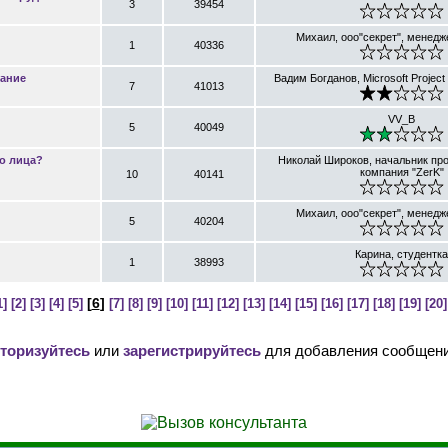
3
39454
Михаил, ооо"секрет", менедж
1
40336
вание
Вадим Богданов, Microsoft Projec
7
41013
VV_B
5
40049
о лица?
Николай Широков, начальник про
компания "ZerK"
10
40141
Михаил, ооо"секрет", менедж
5
40204
Карина, студентка
1
38993
[
6
]
1]
[2]
[3]
[4]
[5]
[7]
[8]
[9]
[10]
[11]
[12]
[13]
[14]
[15]
[16]
[17]
[18]
[19]
[20]
торизуйтесь
или
зарегистрируйтесь
для добавления сообщени