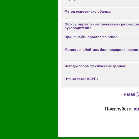
Метод освоенного объема
Офисы управления проектами - разочаро
руководителя?
Нужно найти простое решение.
Можно ли обойтись без поодержки первог
методы сбора фактических данных
Что же такое КСУП?
« назад
[
Пожалуйста,
ав