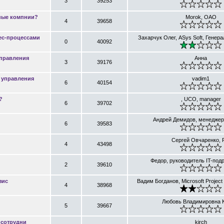
3
39253
нные компнии?
Morok, ОАО
4
39658
ес-процессами
Захарчук Олег, ASys Soft, Генер
0
40092
правления
Анна
3
39176
ы управления
vadim1
6
40154
?
, UCO, manager
6
39702
Андрей Демидов, менеджер
6
39583
Сергей Овчаренко,
4
43498
Федор, руководитель IT-под
2
39610
зис
Вадим Богданов, Microsoft Projec
4
38968
Любовь Владимировна 
5
39667
 сотрудни
kirch