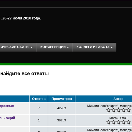
е
, 20-27 июля 2010 года.
ТИЧЕСКИЕ САЙТЫ
КОНФЕРЕНЦИИ
КОЛЛЕГИ И РАБОТА
найдите все ответы
Ответов
Просмотров
Автор
проектах
Михаил, ооо"секрет", менедж
7
42783
ганизаций
Morok, ОАО
1
39159
Михаил, ооо"секрет", менедж