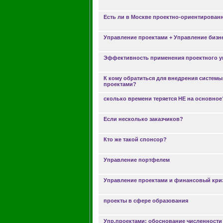
Есть ли в Москве проектно-ориентирова
Управление проектами + Управление бизн
Эффективность применения проектного у
К кому обратиться для внедрения систем
проектами?
сколько времени теряется НЕ на основное
Если несколько заказчиков?
Кто же такой спонсор?
Управление портфелем
Управление проектами и финансовый кри
проекты в сфере образования
Упр.проектами: обоснование численности