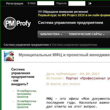
E-Mail
Пароль
Регистрация
!!!! Обращаем внимание регионов!
Первый курс по MS Project 2010 в он-лайн форм
Система управления предприятием
БИБЛИОТЕКА
ТЕМАТИЧЕСКИЕ САЙТЫ
Система управления предприятием
»
Система управления предприятием
Муниципальные МФЦ и проектный менеджме
Система
управления
Дата публикации: 04.06.2017
предприятием
Источник:
Портал «Профессионал у
- как
внедрить?
Версия для печати
Устав/Карточка
программы
проектов
МФЦ – это офисы «Мои документы
Устав/Карточка
последние годы. Насколько важно
программы
дал ответы на этот вопрос.
проектов