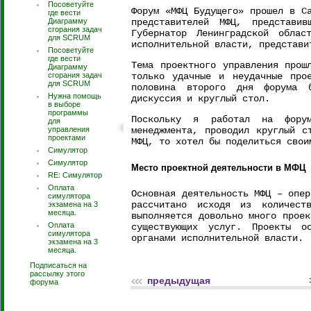
Посоветуйте
Форум «МФЦ Будущего» прошел в С
где вести
Диаграмму
представителей МФЦ, представи
сгорания задач
Губернатор Ленинградской облас
для SCRUM
исполнительной власти, представи
Посоветуйте
где вести
Тема проектного управления прош
Диаграмму
сгорания задач
только удачные и неудачные про
для SCRUM
половина второго дня форума б
Нужна помощь
дискуссия и круглый стол.
в выборе
программы
Поскольку я работал на фору
для
управления
менеджмента, проводил круглый с
проектами
МФЦ, то хотел бы поделиться свои
Симулятор
Симулятор
Место проектной деятельности в МФЦ
RE: Симулятор
Оплата
Основная деятельность МФЦ – опер
симулятора
рассчитано исходя из количес
экзамена на 3
месяца.
выполняется довольно много проек
Оплата
существующих услуг. Проекты о
симулятора
органами исполнительной власти.
экзамена на 3
месяца.
Подписаться на
рассылку этого
предыдущая
форума