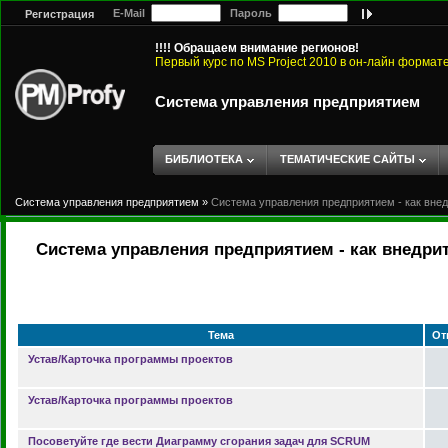
E-Mail
Пароль
Регистрация
!!!! Обращаем внимание регионов!
Первый курс по MS Project 2010 в он-лайн формат
Система управления предприятием
БИБЛИОТЕКА
ТЕМАТИЧЕСКИЕ САЙТЫ
Система управления предприятием
»
Система управления предприятием - как вне
Система управления предприятием - как внедри
Тема
От
Устав/Карточка программы проектов
Устав/Карточка программы проектов
Посоветуйте где вести Диаграмму сгорания задач для SCRUM