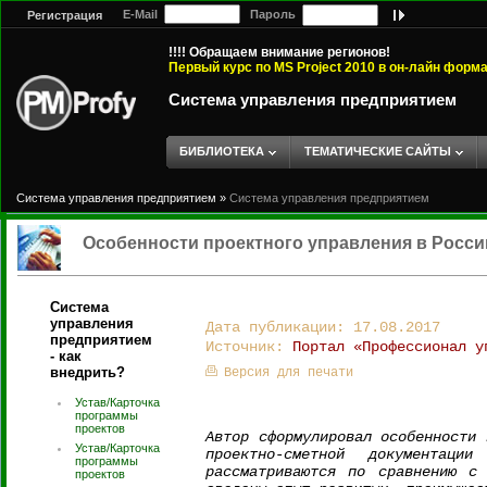
E-Mail
Пароль
Регистрация
!!!! Обращаем внимание регионов!
Первый курс по MS Project 2010 в он-лайн форм
Система управления предприятием
БИБЛИОТЕКА
ТЕМАТИЧЕСКИЕ САЙТЫ
Система управления предприятием
»
Система управления предприятием
Особенности проектного управления в Росси
Система
управления
Дата публикации: 17.08.2017
предприятием
Источник:
Портал «Профессионал у
- как
внедрить?
Версия для печати
Устав/Карточка
программы
проектов
Автор сформулировал особенности 
Устав/Карточка
проектно-сметной документации
программы
рассматриваются по сравнению с
проектов