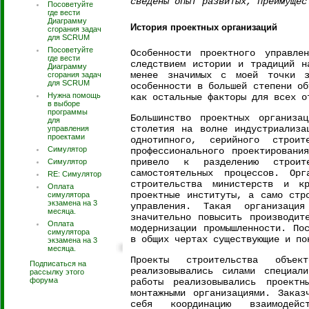
сведены опыт развитых, преимущес
Посоветуйте
где вести
Диаграмму
История проектных организаций
сгорания задач
для SCRUM
Посоветуйте
Особенности проектного управле
где вести
следствием истории и традиций н
Диаграмму
менее значимых с моей точки з
сгорания задач
для SCRUM
особенности в большей степени об
Нужна помощь
как остальные факторы для всех о
в выборе
программы
Большинство проектных организ
для
столетия на волне индустриализа
управления
проектами
однотипного, серийного строит
Симулятор
профессионального проектировани
привело к разделению строит
Симулятор
самостоятельных процессов. Орг
RE: Симулятор
строительства министерств и кр
Оплата
проектные институты, а само стр
симулятора
экзамена на 3
управления. Такая организаци
месяца.
значительно повысить производит
Оплата
модернизации промышленности. По
симулятора
в общих чертах существующие и по
экзамена на 3
месяца.
Проекты строительства объек
Подписаться на
реализовывались силами специали
рассылку этого
форума
работы реализовывались проектн
монтажными организациями. Заказ
себя координацию взаимодейс