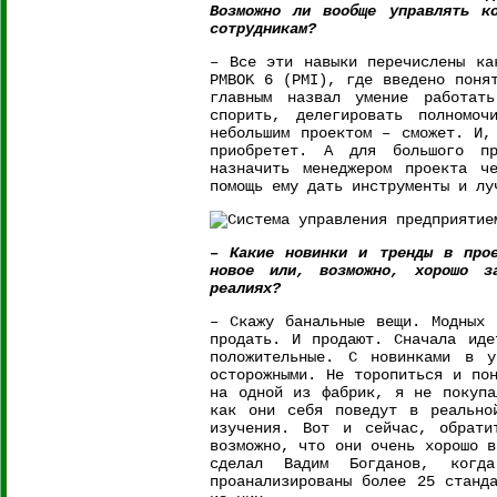
Возможно ли вообще управлять к
сотрудникам?
– Все эти навыки перечислены ка
PMBOK 6 (PMI), где введено поня
главным назвал умение работат
спорить, делегировать полномо
небольшим проектом – сможет. И,
приобретет. А для большого пр
назначить менеджером проекта ч
помощь ему дать инструменты и лу
– Какие новинки и тренды в прое
новое или, возможно, хорошо з
реалиях?
– Скажу банальные вещи. Модных 
продать. И продают. Сначала иде
положительные. С новинками в у
осторожными. Не торопиться и по
на одной из фабрик, я не покупа
как они себя поведут в реально
изучения. Вот и сейчас, обрати
возможно, что они очень хорошо в
сделал Вадим Богданов, когд
проанализированы более 25 станд