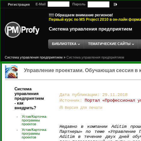
E-Mail
Пароль
Регистрация
!!!! Обращаем внимание регионов!
Первый курс по MS Project 2010 в он-лайн форм
Система управления предприятием
БИБЛИОТЕКА
ТЕМАТИЧЕСКИЕ САЙТЫ
Система управления предприятием
»
Система управления предприятием
Управление проектами. Обучающая сессия в 
Система
управления
Дата публикации: 29.11.2018
предприятием
Источник:
Портал «Профессионал у
- как
внедрить?
Версия для печати
Устав/Карточка
программы
проектов
Недавно в компании Aditim прош
Устав/Карточка
Партнеры» по теме «Управление П
программы
Aditim в течение двух дней обу
проектов