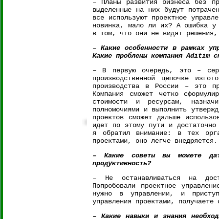
– Планы развития бизнеса без пр
выделенные на них будут потраче
все используют проектное управле
новинка, мало ли их? А ошибка у
в том, что они не видят решения,
– Какие особенности в рамках уп
Какие проблемы компания Aditim с
– В первую очередь, это – сер
производственной цепочке изгот
производства в России – это пр
Компания сможет четко сформули
стоимости и ресурсам, назначи
полномочиями и выполнить утвержд
проектов сможет дальше использо
идет по этому пути и достаточно
я обратил внимание: в тех орга
проектами, оно легче внедряется.
– Какие советы вы можете дать
продуктивность?
– Не останавливаться на дости
Попробовали проектное управлени
нужно в управлении, и приступ
управления проектами, получаете 
– Какие навыки и знания необход