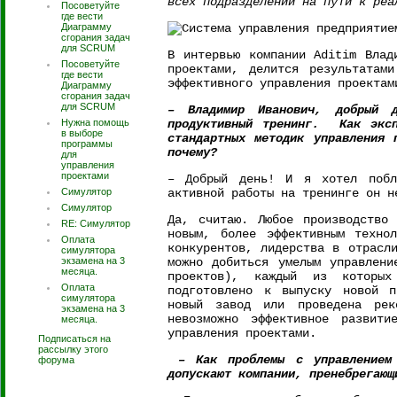
всех подразделений на пути к реа
Посоветуйте
где вести
Диаграмму
сгорания задач
для SCRUM
В интервью компании Aditim Влад
Посоветуйте
проектами, делится результатам
где вести
эффективного управления проектам
Диаграмму
сгорания задач
для SCRUM
– Владимир Иванович, добрый 
Нужна помощь
продуктивный тренинг. Как эксп
в выборе
стандартных методик управления 
программы
почему?
для
управления
проектами
– Добрый день! И я хотел побл
Симулятор
активной работы на тренинге он н
Симулятор
Да, считаю. Любое производство 
RE: Симулятор
новым, более эффективным техно
Оплата
конкурентов, лидерства в отрасл
симулятора
экзамена на 3
можно добиться умелым управлени
месяца.
проектов), каждый из которых 
Оплата
подготовлено к выпуску новой п
симулятора
новый завод или проведена рек
экзамена на 3
невозможно эффективное развити
месяца.
управления проектами.
Подписаться на
рассылку этого
– Как проблемы с управлением 
форума
допускают компании, пренебрегающ