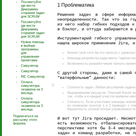
Посоветуйте
1 Проблематика
где вести
Диаграмму
сгорания задач
Решение задач в сфере информа
для SCRUM
неопределенности. Так что за го
Посоветуйте
из него набор гибких подходов к
где вести
в бэклог, и оттуда забираются в 
Диаграмму
сгорания задач
для SCRUM
Инструментарий гибкого управлен
Нужна помощь
нашла широкое применение Jira, и
в выборе
программы
Бизнес (или хотя бы его прокси) с удовольс
для
управления
Команда разработки рада иметь “единое ок
проектами
Возможность разработчикам трекать время 
Симулятор
Симулятор
С другой стороны, даже в самой 
RE: Симулятор
“ватерфольные” данности:
Оплата
симулятора
Связность задач. Любая регулярная задача
экзамена на 3
Выравнивание ресурсов. Плоский бэклог м
месяца.
так, чтобы и в каждый участок времени ник
Оплата
Связность. Если участники команды вовлеч
симулятора
во внимание пунктов 1 и 2 приведет к то
экзамена на 3
Вероятность полной потери управляемости 
месяца.
Подписаться на
И вот тут Jira проседает. Несмот
рассылку этого
есть возможность отбалансирова
форума
перспективе хотя бы 3-4 месяцев
задач и команд разработки, не п