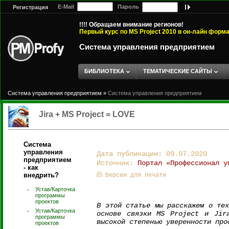
E-Mail
Пароль
Регистрация
!!!! Обращаем внимание регионов!
Первый курс по MS Project 2010 в он-лайн форм
Система управления предприятием
БИБЛИОТЕКА
ТЕМАТИЧЕСКИЕ САЙТЫ
Система управления предприятием
»
Система управления предприятием
Jira + MS Project = LOVE
Система
управления
Дата публикации: 09.07.2020
предприятием
Источник:
Портал «Профессионал у
- как
внедрить?
Версия для печати
Устав/Карточка
программы
проектов
В этой статье мы расскажем о тех
Устав/Карточка
основе связки MS Project и Jir
программы
высокой степенью уверенности про
проектов