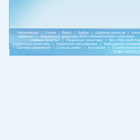
Начинающие
|
Статьи
|
Видео
|
Файлы
|
Шаблоны проектов
|
Книг
проекта»
|
«Управление проектами 2010 с минимальными затратами»
|
сложные проекты»
|
Управление проектами
|
Все о Microsoft Pro
управлению проектами
|
Управление программами
|
Календарное планиро
|
Система управления
|
Скачать project
|
Аутсорсинг
|
Стратегическое 
Project скачать 