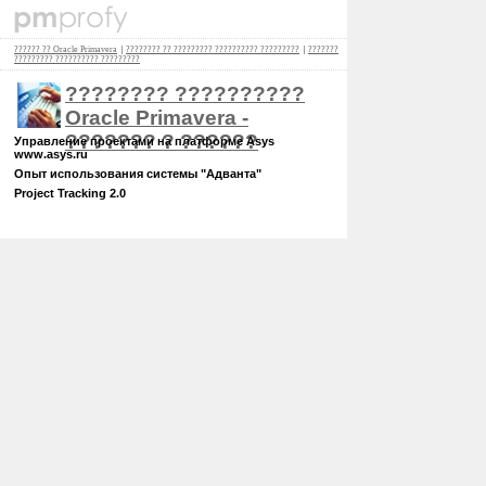
?????? ?? Oracle Primavera
|
???????? ?? ????????? ?????????? ?????????
|
???????
????????? ?????????? ?????????
???????? ??????????
Oracle Primavera -
??????? ? ??????
Управление проектами на платформе Asys
www.asys.ru
Опыт использования системы "Адванта"
Project Tracking 2.0