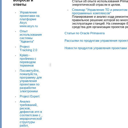
вопросы и
Статьи об опыте использования Prima
ответы
энергетической отрасли в целом.
Семинар "Управление ТО и ремонтом
Управление
программных комплексов"
проектами на
Планирование и анализ хода ремонтн
платформе
правильное решение которой во мног
Asys
эксплуатации станций. На семинаре 
www.asys.ru
средства для организации проектов 
Опыт
Статьи по Oracle Primavera
использования
системы
Рассылки по продуктам управления проек
"Адванта"
Project
Новости продуктов управления проектами
Tracking 2.0
Kplato -
проблема с
переводом
терминов
Посоветуйте,
пожалуйста,
программу для
управления
проектами по
разработке
электроники
Project Expert
Анализ
требований,
рисков,
дефектов итп в
соответсвии с ,
иерархической
структуры
работ,