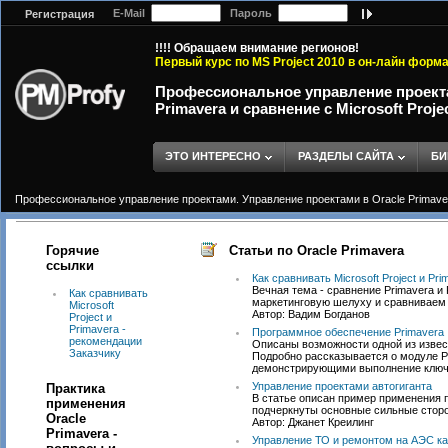
E-Mail
Пароль
Регистрация
!!!! Обращаем внимание регионов!
Первый курс по MS Project 2010 в он-лайн форм
Профессиональное управление проекта
Primavera и сравнение с Microsoft Proje
ЭТО ИНТЕРЕСНО
РАЗДЕЛЫ САЙТА
БИ
Профессиональное управление проектами. Управление проектами в Oracle Primavera 
Горячие
Статьи по Oracle Primavera
ссылки
Как сравнивать Microsoft Project и Pr
Вечная тема - сравнение Primavera и
Как сравнивать
маркетинговую шелуху и сравниваем
Microsoft
Автор: Вадим Богданов
Project и
Primavera -
Программное обеспечение Primavera
рекомендации
Описаны возможности одной из извес
Заказчику
Подробно рассказывается о модуле P
демонстрирующими выполнение ключ
Управление проектами автогиганта
Практика
В статье описан пример применения 
применения
подчеркнуты основные сильные сторо
Oracle
Автор: Джанет Креилинг
Primavera -
Управление ТО и ремонтом на АЭС ка