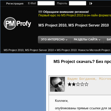
E-Mail
Пароль
Регистрация
!!!! Обращаем внимание регионов!
Первый курс по MS Project 2010 в он-лайн формат
MS Project 2010, MS Project Server 2010
ЭТО ИНТЕРЕСНО
РАЗДЕЛЫ САЙТА
БИ
MS Project 2010, MS Project Server 2010
»
MS Project 2010: Новости Microsoft Project
MS Project скачать? Без пр
Вадим Богданов, Micros
Коллеги,
опубликованы прямые ссылки для заг