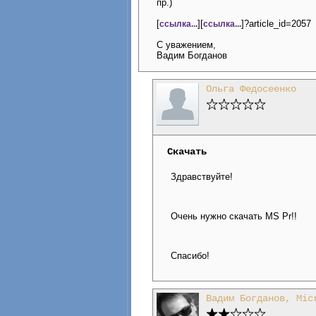
пр.)
[
][
]?article_id=2057
ссылка...
ссылка...
С уважением,
Вадим Богданов
Ольга Федосеенко
Скачать
Здравствуйте!
Очень нужно скачать MS Pr!!
Спасибо!
Вадим Богданов, Mic