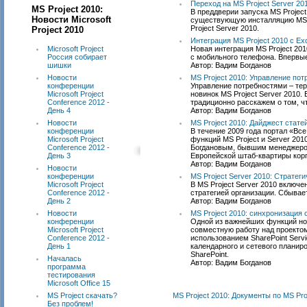
Переход на MS Project Server 201
MS Project 2010:
В преддверии запуска MS Projec
Новости Microsoft
существующую инсталляцию MS Pr
Project Server 2010.
Project 2010
Интеграция MS Project 2010 с Ex
Microsoft Project
Новая интеграция MS Project 201
Россия собирает
с мобильного телефона. Впервые 
шишки
Автор: Вадим Богданов
Новости
MS Project 2010: Управление по
конференции
Управление потребностями – тер
Microsoft Project
новинок MS Project Server 2010.
Conference 2012 -
традиционно расскажем о том, чт
День 4
Автор: Вадим Богданов
Новости
MS Project 2010: Дайджест стате
конференции
В течение 2009 года портал «Все
Microsoft Project
функций MS Project и Server 20
Conference 2012 -
Богдановым, бывшим менеджером 
День 3
Европейской штаб-квартиры корп
Автор: Вадим Богданов
Новости
конференции
MS Project Server 2010: Страте
Microsoft Project
В MS Project Server 2010 включ
Conference 2012 -
стратегией организации. Сбывае
День 2
Автор: Вадим Богданов
Новости
MS Project 2010: синхронизация с
конференции
Одной из важнейших функций нов
Microsoft Project
совместную работу над проектом 
Conference 2012 -
использованием SharePoint Serv
День 1
календарного и сетевого планир
SharePoint.
Началась
Автор: Вадим Богданов
программа
тестирования
Microsoft Office 15
MS Project скачать?
MS Project 2010: Документы по MS Pro
Без проблем!