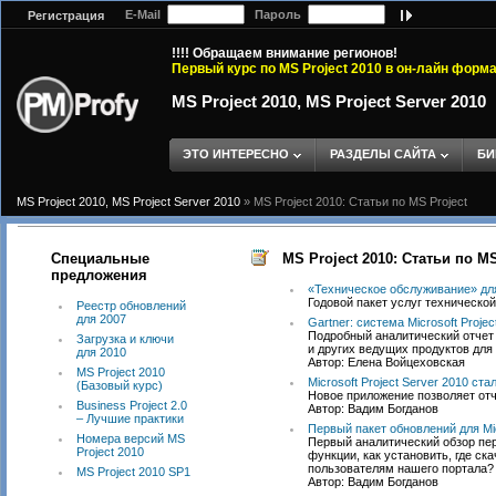
E-Mail
Пароль
Регистрация
!!!! Обращаем внимание регионов!
Первый курс по MS Project 2010 в он-лайн форм
MS Project 2010, MS Project Server 2010
ЭТО ИНТЕРЕСНО
РАЗДЕЛЫ САЙТА
БИ
MS Project 2010, MS Project Server 2010
»
MS Project 2010: Статьи по MS Project
Специальные
MS Project 2010: Статьи по MS
предложения
«Техническое обслуживание» для 
Годовой пакет услуг техническо
Реестр обновлений
для 2007
Gartner: система Microsoft Proje
Подробный аналитический отчет 
Загрузка и ключи
и других ведущих продуктов для
для 2010
Автор: Елена Войцеховская
MS Project 2010
Microsoft Project Server 2010 ста
(Базовый курс)
Новое приложение позволяет отч
Business Project 2.0
Автор: Вадим Богданов
– Лучшие практики
Первый пакет обновлений для Micro
Номера версий MS
Первый аналитический обзор перв
Project 2010
функции, как установить, где ск
пользователям нашего портала?
MS Project 2010 SP1
Автор: Вадим Богданов