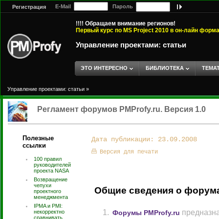
E-Mail
Пароль
Регистрация
!!!! Обращаем внимание регионов!
Первый курс по MS Project 2010 в он-лайн форм
Управление проектами: статьи
ЭТО ИНТЕРЕСНО
БИБЛИОТЕКА
ТЕМА
Управление проектами: статьи
»
Регламент форумов PMProfy.ru. Версия 1.0
Полезные
Дата публикации: 23.09.2008
ссылки
Версия для печати
100 правил
руководителей
проекта NASA
Возвращение
чепухи
Общие сведения о форум
проектного
менеджмента
IPMA и PMI:
предназна
некорректно
Форумы PMProfy.ru
сравнивать