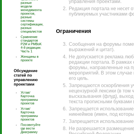
управления проектами.
разные
модели
Редакция портала не несет о
менеджмента
публикуемых участниками ф
проектов,
разные
системы
сертификации,
разных
Ограничения
специалистов
Сравнение
стандартов
Сообщения на форумы помещ
P2M и PMBoK
4-й редакции.
выражений и цитат).
Часть 1
Не допускается реклама люб
Женщины в
проекте
редакции портала. В рам­ках
форумы, направленные на пр
Обсуждение
мероприятий. В этом случае
статей по
его цель.
управлению
проектами
Запрещаются оскорбления уч
нецензурной лексики (в том 
Устав/
высказывания (флуд), выход
Карточка
программы
текста прописными буквами (
проектов
Запрещается использование 
Устав/
Карточка
никнеймов (имен, под котор
программы
проектов
Запрещается использование 
Посоветуйте
Не разрешается размещение
где вести
Диаграмму
Российской Федерации.