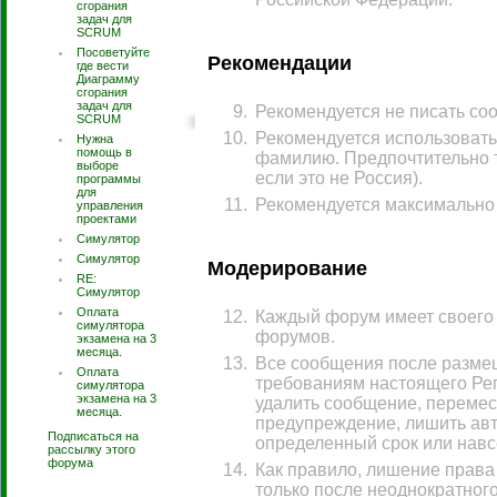
сгорания
задач для
SCRUM
Посоветуйте
Рекомендации
где вести
Диаграмму
сгорания
задач для
Рекомендуется не писать со
SCRUM
Рекомендуется использовать
Нужна
помощь в
фамилию. Предпочтительно та
выборе
если это не Россия).
программы
для
Рекомендуется максимально 
управления
проектами
Симулятор
Симулятор
Модерирование
RE:
Симулятор
Оплата
Каждый форум имеет своего 
симулятора
форумов.
экзамена на 3
месяца.
Все сообщения после размещ
Оплата
требованиям настоящего Рег
симулятора
экзамена на 3
удалить сообщение, перемест
месяца.
предупреждение, лишить авт
Подписаться на
определенный срок или навс
рассылку этого
форума
Как правило, лишение прав
только после неоднократног