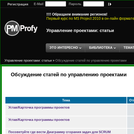
E-Mail
Пароль
Регистрация
!!!! Обращаем внимание регионов!
Первый курс по MS Project 2010 в он-лайн формат
Управление проектами: статьи
ЭТО ИНТЕРЕСНО
БИБЛИОТЕКА
ТЕМА
Управление проектами: статьи
»
Обсуждение статей по управлению проектами
Обсуждение статей по управлению проектами
Тема
От
Устав/Карточка программы проектов
Устав/Карточка программы проектов
Посоветуйте где вести Диаграмму сгорания задач для SCRUM