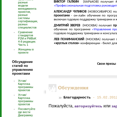
ВИКТОР ГАЛКИН
(ХАРЬКОВ) получает
разные
модели
«Профессиональная подготовка руководит
менеджмента
АЛЕКСАНДР ЧУЛИКОВ
(НОВОСИБИРСК) по
проектов,
разные
проектами
- он-лайн обучение по прог
системы
включая годовую поддержку тренерами и к
сертификации,
разных
ДМИТРИЙ ЗВЕРЕВ
(МОСКВА)
получает
при
специалистов
обучение по программе
«Управление пр
Сравнение
годовую поддержку тренерами и консульт
стандартов
P2M и PMBoK
ЛЕВ ПОНИМАНСКИЙ
(МОСКВА)
получает
п
4-й редакции.
«круглых столов»
конференции - билет дл
Часть 1
Женщины в
проекте
Обсуждение
Свои призы 
статей по
управлению
проектами
Устав/
Карточка
программы
проектов
Устав/
Благодарность
- 15.02.201
Карточка
программы
проектов
Пожалуйста,
или
авторизуйтесь
за
Посоветуйте
где вести
Диаграмму