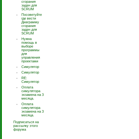
сгорания
задач для
SCRUM
Посоветуйте
где вести
Диаграмму
сгорания
задач для
SCRUM
Нужна
помощь в
выборе
программы
для
управления
проектами
Симулятор
Симулятор
RE:
Симулятор
Оплата
симулятора
экзамена на 3
месяца.
Оплата
симулятора
экзамена на 3
месяца.
Подписаться на
рассылку этого
форума