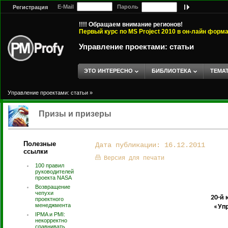
E-Mail
Пароль
Регистрация
!!!! Обращаем внимание регионов!
Первый курс по MS Project 2010 в он-лайн форм
Управление проектами: статьи
ЭТО ИНТЕРЕСНО
БИБЛИОТЕКА
ТЕМА
Управление проектами: статьи
»
Призы и призеры
Полезные
Дата публикации: 16.12.2011
ссылки
Версия для печати
100 правил
руководителей
проекта NASA
Возвращение
чепухи
20-й
проектного
менеджмента
«Упр
IPMA и PMI:
некорректно
сравнивать