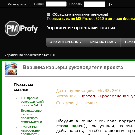
E-Mail
Пароль
Регистрация
!!!! Обращаем внимание регионов!
Первый курс по MS Project 2010 в он-лайн форм
Управление проектами: статьи
ЭТО ИНТЕРЕСНО
БИБЛИОТЕКА
ТЕМА
Управление проектами: статьи
»
Вершина карьеры руководителя проекта
Полезные
ссылки
Дата публикации: 05.02.2016
Источник:
Портал «Профессионал у
100 правил
руководителей
Версия для печати
проекта NASA
Возвращение
чепухи
проектного
Обсудив в конце 2015 года портре
менеджмента
стола здесь
), мы узнали, каким 
IPMA и PMI:
действовать, чтобы основным пр
некорректно
сравнивать