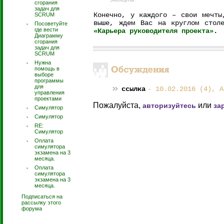
сгорания
задач для
Конечно, у каждого – свои мечты
SCRUM
выше, ждем Вас на круглом стол
Посоветуйте
где вести
«Карьера руководителя проекта»
.
Диаграмму
сгорания
задач для
SCRUM
Нужна
помощь в
выборе
программы
для
ссылка
- 10.02.2016 (4), А
управления
проектами
Пожалуйста,
или
авторизуйтесь
за
Симулятор
Симулятор
RE:
Симулятор
Оплата
симулятора
экзамена на 3
месяца.
Оплата
симулятора
экзамена на 3
месяца.
Подписаться на
рассылку этого
форума