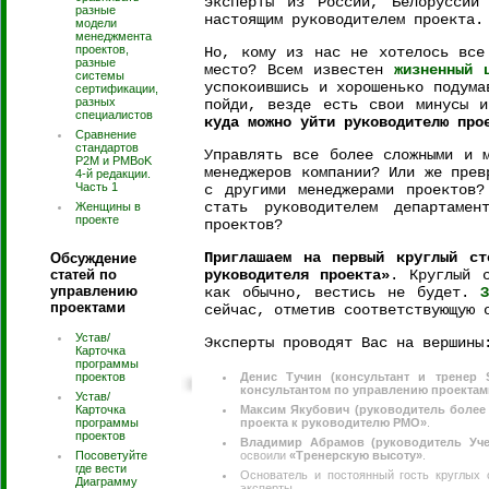
эксперты из России, Белоруссии
разные
настоящим руководителем проекта.
модели
менеджмента
проектов,
Но, кому из нас не хотелось все
разные
место? Всем известен
жизненный 
системы
успокоившись и хорошенько подума
сертификации,
разных
пойди, везде есть свои минусы и
специалистов
куда можно уйти руководителю про
Сравнение
стандартов
Управлять все более сложными и 
P2M и PMBoK
менеджеров компании? Или же прев
4-й редакции.
Часть 1
с другими менеджерами проектов
стать руководителем департамен
Женщины в
проекте
проектов?
Приглашаем на первый круглый с
Обсуждение
статей по
руководителя проекта»
. Круглый 
управлению
как обычно, вестись не будет.
проектами
сейчас, отметив соответствующую 
Устав/
Эксперты проводят Вас на вершины
Карточка
программы
проектов
Денис Тучин (консультант и тренер 
консультантом по управлению проектам
Устав/
Карточка
Максим Якубович (руководитель более
программы
проекта к руководителю PMO»
.
проектов
Владимир Абрамов (руководитель Уче
Посоветуйте
освоили
«Тренерскую высоту»
.
где вести
Основатель и постоянный гость круглых
Диаграмму
эксперты.