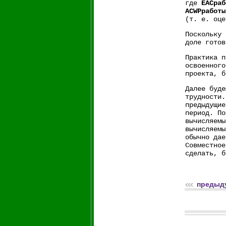
где
EACраб
ACWPработы
(т. е. оце
Поскольку 
доле готов
Практика п
освоенного
проекта, б
Далее буде
трудности.
предыдущие
период. По
вычисляемы
вычисляемы
обычно дае
Совместное
сделать, б
предыд