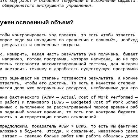
ать ход работ и основные тенденции в исполнении бюджета 
 общепринятого инструмента управления.
нужен освоенный объем?
тобы контролировать ход проекта, то есть чтобы ответить 
опрос «где мы находимся по сравнению с планом?», необход
 результата и понесенные затраты.
ю, измерить, какая часть результата уже получена, бывает
 например, готова программа, которая написана, но не про
епень готовности автоматизированной системы, для внедрен
и настроить технику и доработать существующее программно
сто оценивают не степень готовности результата, а количе
отратить, чтобы его достичь. То есть в качестве степени 
ается доля уже потраченных ресурсов, необходимых для его
нии фактического (ACWP — Actual Cost of Work Performed —
х работ) и планового (BCWS — Budgeted Cost of Work Sched
анных к выполнению за рассматриваемый период времени раб
а заданный момент времени, то есть при контроле бюджета 
ность в интерпретации причин отклонений.
предположим, показатель ACWP > BCWS, то есть мы фактичес
аложено в бюджете. Отсюда, к сожалению, невозможно сдела
 затрат — сделано больше работ или работа обошлась дорож