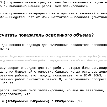
S (потрачено меньше средств, чем было заложено в бюджете
о ли выполнено меньше работ, чем планировалось.
тобы правильно интерпретировать причины отклонений и вво
WP — Budgeted Cost of Work Performed — плановая (сметная
считать показатель освоенного объема?
 два основных подхода для вычисления показателя освоенно
мени:
ровать бюджетную стоимость выполненных на данный момент времени работ ('снизу в
ть долю выполненного объема работ от текущего прогноза их общего объема и умножит
изу вверх» очевиден для тех работ, которые были запланир
авно их бюджетной стоимости. Однако, когда осталось доде
ованные работы, этот подход показывает, что BCWP=BCWS, т
ованных работ считается равной 0, и отслеживать прогресс
 нельзя.
работ, которые были запланированы, но еще не завершены, 
редполагают, что
 = (ACWPработы/
EACработы) * BCWSработы
(1)