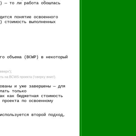
) — то ли работа обошлась
дится понятие освоенного
) стоимость выполненных
го объема (BCWP) в некоторый
верх');
ь на BCWS проекта ('сверху вниз').
ованы и уже завершены — для
лать только
ак как бюджетная стоимость
 проекта по освоенному
используется второй подход,