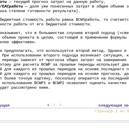
оты
— текущий прогноз затрат на данную работу,
/EACработы
— доля уже понесенных затрат в общем объеме з
нка степени готовности результата).
бюджетная стоимость работы равна BCWSработы, то считаетс
ности работы от его бюджетной стоимости.
оказывает, что в большинстве случаев второй подход («све
 объема проекта в целом, состоящий в применении формулы 
олее эффективен.
м предполагать, что используется второй метод. Однако и 
 При использовании второго подхода возникает ситуация, к
 периоды зависит от прогноза общих затрат на завершение 
этому для расчета BCWP за прошлые периоды используют два
й для каждого из прошлых периодов на основе последнего п
й для каждого из прошлых периодов на основе прогноза, да
т более точную картину, поскольку опирается на последний
 использование BCWP1 и BCWP2 позволяет оценить качество 
удет рассмотрено ниже.
ущая
следующая
.
2
.
3
.
1
Страница 1 из 3