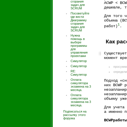
сгорания
ACWP < BCW
задач для
дешевле, т
SCRUM
Посоветуйте
Для того ч
где вести
объема (BC
Диаграмму
сгорания
1
работ)
.
задач для
SCRUM
Нужна
помощь в
Как рас
выборе
программы
для
управления
Существует
проектами
момент вре
Симулятор
Симулятор
просумми
RE:
определи
Симулятор
Оплата
Подход «сн
симулятора
них BCWP р
экзамена на 3
незапланир
месяца.
незапланир
Оплата
объему уже
симулятора
экзамена на 3
месяца.
Для учета 
а именно п
Подписаться на
рассылку этого
форума
BCWPработы