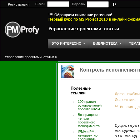
E-Mail
Пароль
Регистрация
!!!! Обращаем внимание регионов!
Первый курс по MS Project 2010 в он-лайн форм
Управление проектами: статьи
ЭТО ИНТЕРЕСНО
БИБЛИОТЕКА
ТЕМА
Управление проектами: статьи
»
Контроль исполнения п
Полезные
ссылки
Дата публи
Источник:
100 правил
руководителей
Версия дл
проекта NASA
Возвращение
чепухи
проектного
Существует
менеджмента
методика «
IPMA и PMI:
что метод 
некорректно
сравнивать