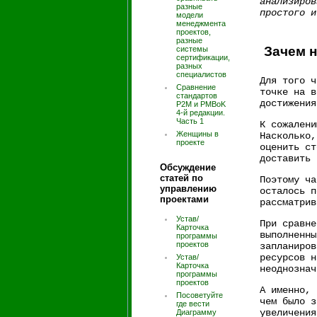
анализиров
разные
простого и
модели
менеджмента
проектов,
разные
Зачем 
системы
сертификации,
разных
специалистов
Для того ч
Сравнение
точке на в
стандартов
достижения
P2M и PMBoK
4-й редакции.
Часть 1
К сожалени
Женщины в
Насколько,
проекте
оценить ст
доставить 
Обсуждение
статей по
Поэтому ча
управлению
осталось п
проектами
рассматрив
Устав/
При сравне
Карточка
выполненны
программы
проектов
запланиров
ресурсов н
Устав/
Карточка
неоднознач
программы
проектов
А именно, 
Посоветуйте
чем было з
где вести
увеличения
Диаграмму