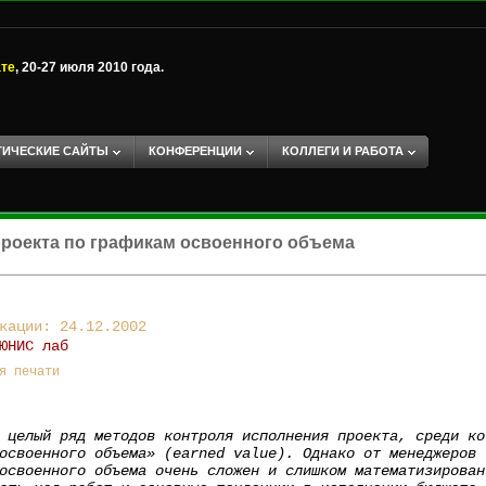
ате
, 20-27 июля 2010 года.
ТИЧЕСКИЕ САЙТЫ
КОНФЕРЕНЦИИ
КОЛЛЕГИ И РАБОТА
роекта по графикам освоенного объема
кации: 24.12.2002
ЮНИС лаб
я печати
 целый ряд методов контроля исполнения проекта, среди ко
освоенного объема» (earned value). Однако от менеджеров 
освоенного объема очень сложен и слишком математизирован