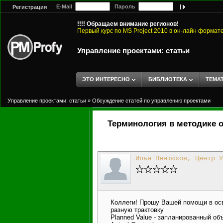
E-Mail
Пароль
Регистрация
!!!! Обращаем внимание регионов!
Первый курс по MS Project 2010 в он-лайн формат
Управление проектами: статьи
ЭТО ИНТЕРЕСНО
БИБЛИОТЕКА
ТЕМА
Управление проектами: статьи
»
Обсуждение статей по управлению проектами
Терминология в методике 
Илья Пентюхов, Центр У
Коллеги! Прошу Вашей помощи в осв
разную трактовку
Planned Value - запланированный об