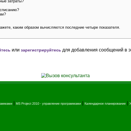
нные затраты?
расписанию?
там?
кажете, каким образом вычисляются последние четыре показателя.
или
для добавления сообщений в э
йтесь
зарегистрируйтесь
|
|
|
граммами
MS Project 2010 - управление программами
Календарное планирование