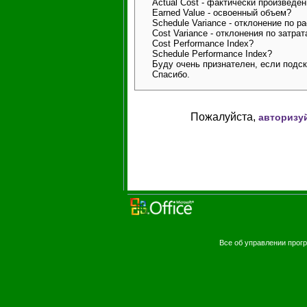
Actual Cost - фактически произведе
Earned Value - освоенный объем?
Schedule Variance - отклонение по 
Cost Variance - отклонения по затра
Cost Performance Index?
Schedule Performance Index?
Буду очень признателен, если подс
Спасибо.
Пожалуйста,
авторизу
Все об управлении про