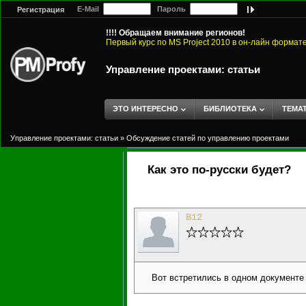
E-Mail
Пароль
Регистрация
!!!! Обращаем внимание регионов!
Первый курс по MS Project 2010 в он-лайн формат
Управление проектами: статьи
ЭТО ИНТЕРЕСНО
БИБЛИОТЕКА
ТЕМА
Управление проектами: статьи
»
Обсуждение статей по управлению проектами
Как это по-русски будет?
B12
Вот встретились в одном документе те