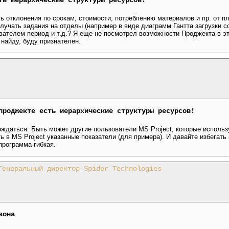
ть иерархические структуры ресурсов!
ь отклонения по срокам, стоимости, потреблению материалов и пр. от п
олучать задания на отделы (например в виде диаграмм Гантта загрузки с
вателем период и т.д.? Я еще не посмотрел возможности Проджекта в э
 найду, буду признателен.
проджекте есть иерархические структуры ресурсов!
дождаться. Быть может другие пользователи MS Project, которые исполь
ть в MS Project указанные показатели (для примера). И давайте избегат
программа гибкая.
Генеральный директор Spider Technologies
зона