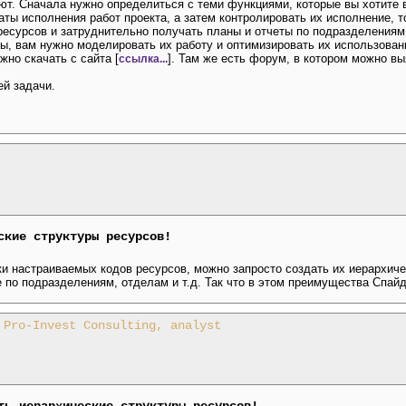
ают. Сначала нужно определиться с теми функциями, которые вы хотите 
ты исполнения работ проекта, а затем контролировать их исполнение, т
ресурсов и затруднительно получать планы и отчеты по подразделениям
, вам нужно моделировать их работу и оптимизировать их использование
жно скачать с сайта [
]. Там же есть форум, в котором можно в
ссылка...
ей задачи.
ские структуры ресурсов!
ки настраиваемых кодов ресурсов, можно запросто создать их иерархиче
 по подразделениям, отделам и т.д. Так что в этом преимущества Спайд
 Pro-Invest Consulting, analyst