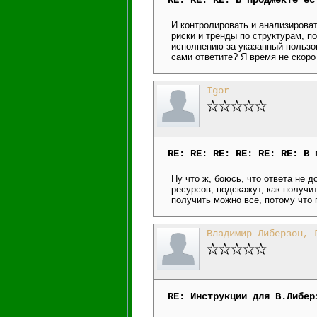
RE: RE: RE: В проджекте ес
И контролировать и анализироват
риски и тренды по структурам, п
исполнению за указанный пользо
сами ответите? Я время не скоро
Igor
RE: RE: RE: RE: RE: RE: В 
Ну что ж, боюсь, что ответа не 
ресурсов, подскажут, как получи
получить можно все, потому что 
Владимир Либерзон, 
RE: Инструкции для В.Либер