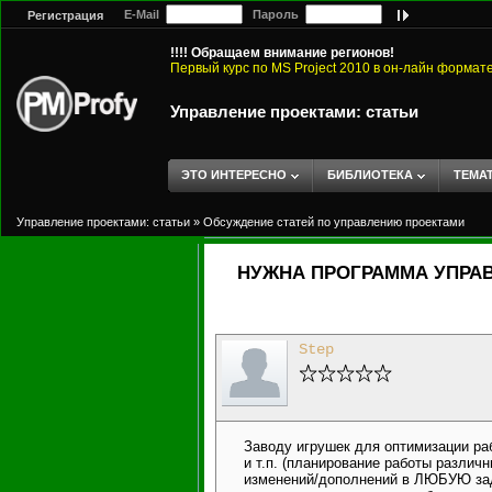
E-Mail
Пароль
Регистрация
!!!! Обращаем внимание регионов!
Первый курс по MS Project 2010 в он-лайн формат
Управление проектами: статьи
ЭТО ИНТЕРЕСНО
БИБЛИОТЕКА
ТЕМА
Управление проектами: статьи
»
Обсуждение статей по управлению проектами
НУЖНА ПРОГРАММА УПРА
Step
Заводу игрушек для оптимизации ра
и т.п. (планирование работы разли
изменений/дополнений в ЛЮБУЮ задач