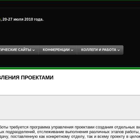
е
, 20-27 июля 2010 года.
ТИЧЕСКИЕ САЙТЫ
КОНФЕРЕНЦИИ
КОЛЛЕГИ И РАБОТА
ВЛЕНИЯ ПРОЕКТАМИ
боты требуется программа управления проектами создания отдельных ви
чных подразделений, отслеживание выполнения различных этапов рабо
у, поставленную как конкретному отделу, так и всему проекту в целом, и