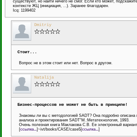
существуют, но найти ничего не смог. Если кто может, подскажит
контексте ЖЦ (инициация, ...). Заранее благодарен.
Icq: 1199402
Dmitriy
Стоит...
Вопрос не в этом стоит или нет. Вопрос в другом.
Natalija
Бизнес-процессов не может не быть в принципе!
Знакомы ли вы с методологией SADT? Она подробно описана в
анализа и проектирования SADT"M.:Meтaтexнoлoгия, 1993.
Очень полезная книга Маклакова С.В. Ее электронный вариант
[
]~ivt/books/CASE/case5[
]
ссылка...
ссылка...