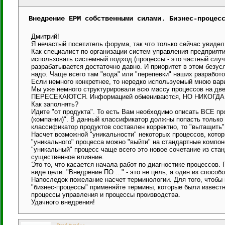
Внедрение EPM собственными силами. Бизнес-процес
Дмитрий!
Я нечастый посетитель форума, так что только сейчас увидел
Как специалист по организации систем управления предприятий
использовать системный подход (процессы - это частный случ
разрабатывается достаточно давно. И приоритет в этом безус
надо. Чаще всего там "вода" или "перепевки" наших разработо
Если немного конкретнее, то нередко используемый мною в
Мы уже немного структурировали всю массу процессов на дв
ПЕРЕСЕКАЮТСЯ. Информацией обмениваются, НО НИКОГДА НЕ
Как заполнять?
Идите "от продукта". То есть Вам необходимо описать ВСЕ пр
(компании)". В данный классификатор должны попасть только
классификатор продуктов составлен корректно, то "вытащить"
Насчет возможной "уникальности" некоторых процессов, кото
"уникального" процесса можно "выйти" на стандартные компон
"уникальный" процесс чаще всего это новое сочетание из стан
существенное влияние.
Это то, что касается начала работ по диагностике процессов. 
виде цели. "Внедрение ПО ..." - это не цель, а один из спосо
Напоследок пожелание насчет терминологии. Для того, чтобы 
"бизнес-процессы" применяйте термины, которые были известн
процессы управления и процессы производства.
Удачного внедрения!