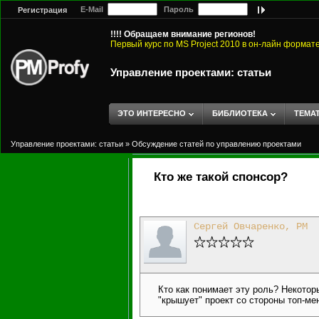
E-Mail
Пароль
Регистрация
!!!! Обращаем внимание регионов!
Первый курс по MS Project 2010 в он-лайн формат
Управление проектами: статьи
ЭТО ИНТЕРЕСНО
БИБЛИОТЕКА
ТЕМА
Управление проектами: статьи
»
Обсуждение статей по управлению проектами
Кто же такой спонсор?
Сергей Овчаренко, PM
Кто как понимает эту роль? Некоторы
"крышует" проект со стороны топ-ме