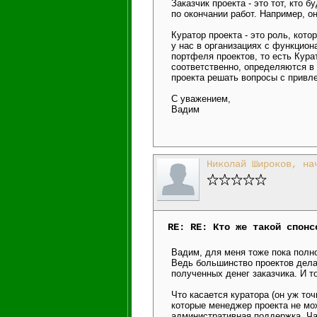
Заказчик проекта - это тот, кто
по окончании работ. Например, о
Куратор проекта - это роль, кот
у нас в организациях с функцио
портфеля проектов, то есть Кура
соответственно, определяются в
проекта решать вопросы с привле
С уважением,
Вадим
Николай Широков, на
RE: RE: Кто же такой спонс
Вадим, для меня тоже пока полно
Ведь большинство проектов делае
полученных денег заказчика. И т
Что касается куратора (он уж точ
которые менеджер проекта не мо
административная поддержка. Ча