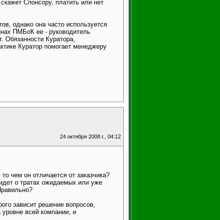
 скажет Спонсору, платить или нет
тов, однако она часто используется
инах ПМБоК ее - руководитель
т. Обязанности Куратора,
актике Куратор помогает менеджеру
24 октября 2008 г., 04:12
 то чем он отличается от заказчика?
 идет о тратах ожидаемых или уже
 Правильно?
орого зависит решение вопросов,
 уровне всей компании, и