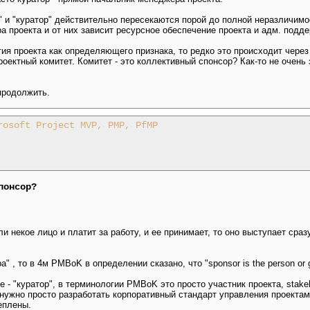
" и "куратор" действительно пересекаются порой до полной неразличимо
 проекта и от них зависит ресурсное обеспечение проекта и адм. подде
ия проекта как определяющего признака, то редко это происходит чере
роектный комитет. Комитет - это коллективный спонсор? Как-то не очень з
продолжить.
rosoft Project MVP, PMP, PfMP
понсор?
некое лицо и платит за работу, и ее принимает, то оно выступает сразу
" , то в 4м PMBoK в определении сказано, что "sponsor is the person or 
 - "куратор", в терминологии PMBoK это просто участник проекта, stakeh
нужно просто разработать корпоративный стандарт управления проектам
еплены.