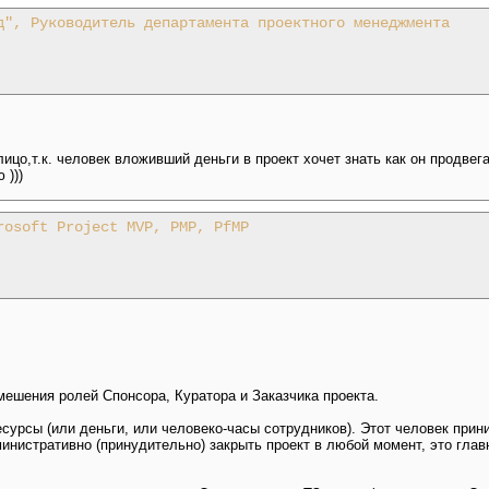
д", Руководитель департамента проектного менеджмента
ицо,т.к. человек вложивший деньги в проект хочет знать как он продвег
 )))
rosoft Project MVP, PMP, PfMP
смешения ролей Спонсора, Куратора и Заказчика проекта.
ресурсы (или деньги, или человеко-часы сотрудников). Этот человек прин
инистративно (принудительно) закрыть проект в любой момент, это главн