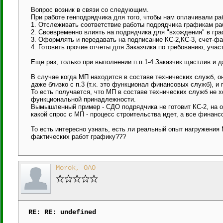
Вопрос возник в связи со следующим.
При работе генподрядчика для того, чтобы нам оплачивали р
1. Отслеживать соответствие работы подрядчика графикам ра
2. Своевременно влиять на подрядчика для "вхождения" в гра
3. Оформлять и передавать на подписание КС-2,КС-3, счет-ф
4. Готовить прочие отчеты для Заказчика по требованию, учас
Еще раз, только при выполнении п.п.1-4 Заказчик щастлив и д
В случае когда МП находится в составе технических служб, он
даже близко с п.3 (т.к. это функционал финансовых служб), и п
То есть получается, что МП в составе технических служб не х
функциональной принадлежности.
Вымышленный пример - СДО подрядчика не готовит КС-2, на ос
какой спрос с МП - процесс строительства идет, а все финанс
То есть интересно узнать, есть ли реальный опыт нагружения 
фактических работ графику???
Morok, ОАО
RE: RE: undefined