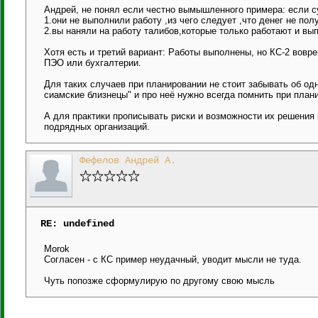
Андрей, не понял если честно вымышленного примера: если с
1.они не выполнили работу ,из чего следует ,что денег не полу
2.вы наняли на работу талибов,которые только работают и вы
Хотя есть и третий вариант: Работы выполнены, но КС-2 вов
ПЭО или бухгалтерии.
Для таких случаев при планировании не стоит забывать об од
сиамские близнецы" и про неё нужно всегда помнить при план
А для практики прописывать риски и возможности их решения 
подрядных организаций.
Фефелов Андрей А.
RE: undefined
Morok
Согласен - с КС пример неудачный, уводит мысли не туда.
Чуть попозже сформулирую по другому свою мысль