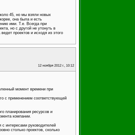
коло 45, но мы взяли новых
корее, она была и есть
нию ими. Т.е. Всегда при
та, но с другой не утонуть в
ведет проектов и исходя из этого
12 ноября 2012 г., 10:12
деленный момент времени при
его с применением соответствующей
го планирования ресурсов и
жмента компании.
ся с интересами руководителей
ровно столько проектов, сколько