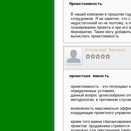
Проектоемкость
В нашей компании в прошлом году
сотрудников. Я не заметил, что 
недостаточной но не поэтому, а 
планировании проекта и при его 
бюрократии. Также могу добавить
вычислить проектоемкость
Станислав Мертенс
проектная емкость
проектоемкость - это потенциал
определенных условиях.
данный вопрос целесообразно от
методологии, в противном случае
возможность максимально эффект
координации проектного управле
кроме того важна сбалансированн
проектов: продажники стремятся 
возможно для обеспечения требу