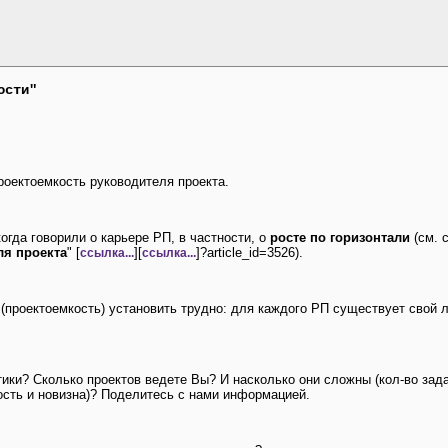
ости"
оектоемкость руководителя проекта.
огда говорили о карьере РП, в частности, о
росте по горизонтали
(см. 
я проекта
" [
][
]?article_id=3526).
ссылка...
ссылка...
(проектоемкость) установить трудно: для каждого РП существует свой л
тики? Сколько проектов ведете Вы? И насколько они сложны (кол-во зада
ость и новизна)? Поделитесь с нами информацией.