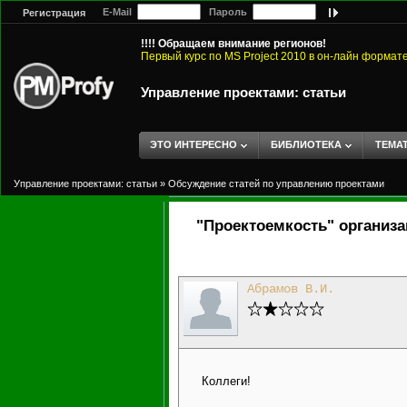
E-Mail
Пароль
Регистрация
!!!! Обращаем внимание регионов!
Первый курс по MS Project 2010 в он-лайн формат
Управление проектами: статьи
ЭТО ИНТЕРЕСНО
БИБЛИОТЕКА
ТЕМА
Управление проектами: статьи
»
Обсуждение статей по управлению проектами
"Проектоемкость" организ
Абрамов В.И.
Коллеги!