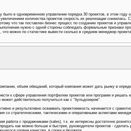
 было в одновременном управлении порядка 30 проектов, в этом году о
с увеличением количества проектов скорость их реализации снизилась. С
потому что так поставлен бизнес процесс по созданию проектов и управле
выполнении нужно с одной стороны соблюдать формальные признаки проек
, что можно по статистике вывести сколько в среднем менеджер проекта 
 компании, объем обещаний, который компания может дать рынку в опре
нести к сфере управления портфелем проектов или программ и решать 
 может действительно получиться как с "бульдозером".
ивно и результативно осваивать проектоемкость начинается с грамотно
ния со стратегическими, тактическими и оперативными аспектами менед
ая работа с продажниками (sales), т.к. их интересны достаточно рознят
продать как можно больше и быстрее, руководители проектов - сделать 
ющегося уровня качества, в сроки и бюджете.