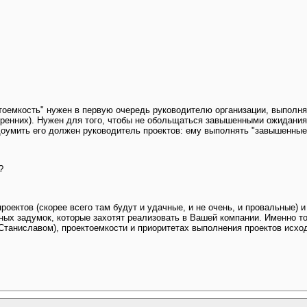
ктоемкость" нужен в первую очередь руководителю организации, выполн
утренних). Нужен для того, чтобы не обольщаться завышенными ожидани
доумить его должен руководитель проектов: ему выполнять "завышенны
?
оектов (скорее всего там будут и удачные, и не очень, и провальные) 
ных задумок, которые захотят реализовать в Вашей компании. Именно то
 Станиславом), проектоемкости и приоритетах выполнения проектов исхо